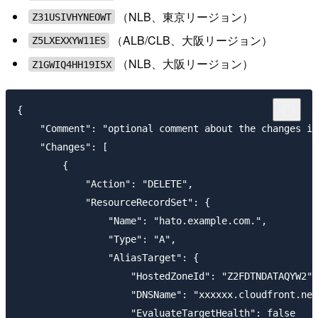
（NLB、東京リージョン）
Z31USIVHYNEOWT
（ALB/CLB、大阪リージョン）
Z5LXEXXYW11ES
（NLB、大阪リージョン）
Z1GWIQ4HH19I5X
{

    "Comment": "optional comment about the changes in
    "Changes": [

        {

            "Action": "DELETE",

            "ResourceRecordSet": {

                "Name": "hato.example.com.",

                "Type": "A",

                "AliasTarget": {

                    "HostedZoneId": "Z2FDTNDATAQYW2",

                    "DNSName": "xxxxxx.cloudfront.net
                    "EvaluateTargetHealth": false
