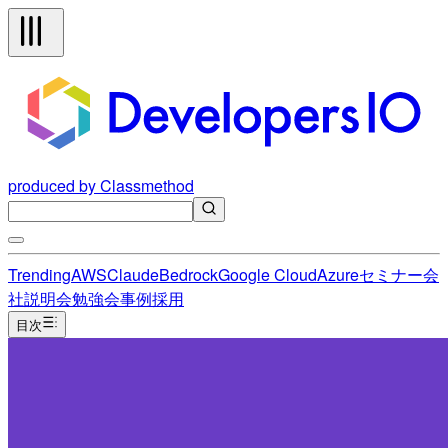
produced by Classmethod
Trending
AWS
Claude
Bedrock
Google Cloud
Azure
セミナー
会
社説明会
勉強会
事例
採用
目次