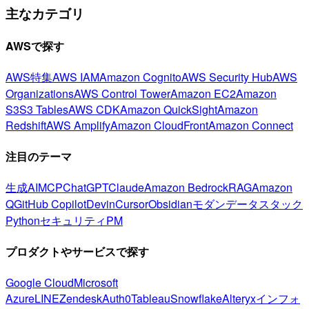
主なカテゴリ
AWSで探す
AWS特集
AWS IAM
Amazon Cognito
AWS Security Hub
AWS
Organizations
AWS Control Tower
Amazon EC2
Amazon
S3
S3 Tables
AWS CDK
Amazon QuickSight
Amazon
Redshift
AWS Amplify
Amazon CloudFront
Amazon Connect
注目のテーマ
生成AI
MCP
ChatGPT
Claude
Amazon Bedrock
RAG
Amazon
Q
GitHub Copilot
Devin
Cursor
Obsidian
モダンデータスタック
Python
セキュリティ
PM
プロダクトやサービスで探す
Google Cloud
Microsoft
Azure
LINE
Zendesk
Auth0
Tableau
Snowflake
Alteryx
インフォ