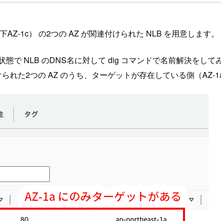
st-1c（以下AZ-1c） の2つの AZ が関連付けられた NLB を用意します。
状態で NLB のDNS名に対して dig コマンドで名前解決をして
けられた2つの AZ のうち、ターゲットが存在している側（AZ-