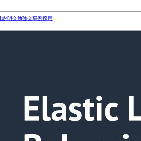
社説明会
勉強会
事例
採用