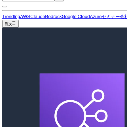
Trending
AWS
Claude
Bedrock
Google Cloud
Azure
セミナー
会
目次