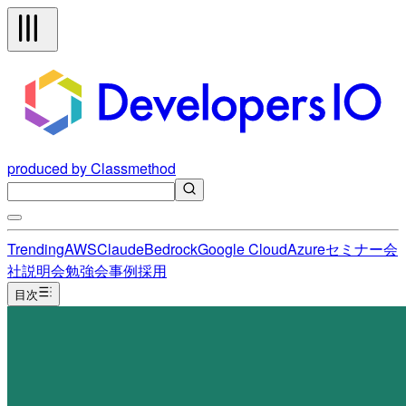
produced by Classmethod
Trending
AWS
Claude
Bedrock
Google Cloud
Azure
セミナー
会
社説明会
勉強会
事例
採用
目次