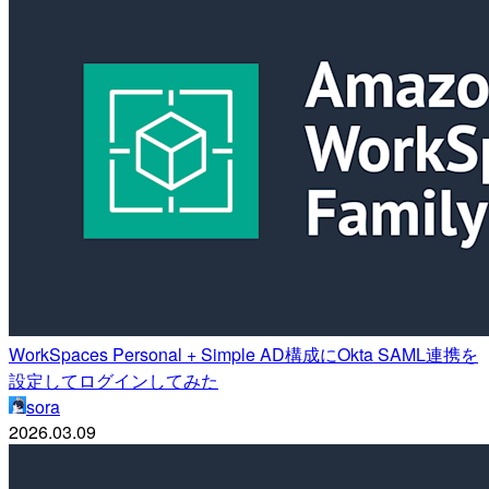
WorkSpaces Personal + Simple AD構成にOkta SAML連携を
設定してログインしてみた
sora
2026.03.09