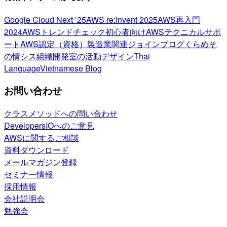
Google Cloud Next ’25
AWS re:Invent 2025
AWS再入門
2024
AWSトレンドチェック
初心者向け
AWSテクニカルサポ
ート
AWS認定（資格）
製造業関連
ジョインブログ
くらめそ
の情シス
組織開発室の活動
デザイン
Thai
Language
Vietnamese Blog
お問い合わせ
クラスメソッドへの問い合わせ
DevelopersIOへのご意見
AWSに関するご相談
資料ダウンロード
メールマガジン登録
セミナー情報
採用情報
会社説明会
勉強会