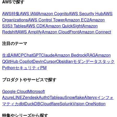
AWSで探す
AWS特集
AWS IAM
Amazon Cognito
AWS Security Hub
AWS
Organizations
AWS Control Tower
Amazon EC2
Amazon
S3
S3 Tables
AWS CDK
Amazon QuickSight
Amazon
Redshift
AWS Amplify
Amazon CloudFront
Amazon Connect
注目のテーマ
生成AI
MCP
ChatGPT
Claude
Amazon Bedrock
RAG
Amazon
Q
GitHub Copilot
Devin
Cursor
Obsidian
モダンデータスタック
Python
セキュリティ
PM
プロダクトやサービスで探す
Google Cloud
Microsoft
Azure
LINE
Zendesk
Auth0
Tableau
Snowflake
Alteryx
インフォ
マティカ
dbt
DuckDB
Cloudflare
Splunk
Vision One
Notion
特集やシリーズから探す