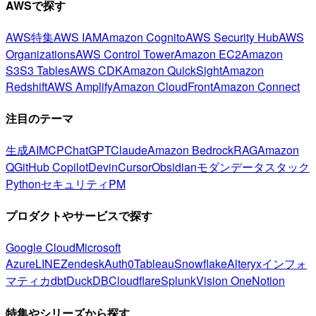
AWSで探す
AWS特集
AWS IAM
Amazon Cognito
AWS Security Hub
AWS
Organizations
AWS Control Tower
Amazon EC2
Amazon
S3
S3 Tables
AWS CDK
Amazon QuickSight
Amazon
Redshift
AWS Amplify
Amazon CloudFront
Amazon Connect
注目のテーマ
生成AI
MCP
ChatGPT
Claude
Amazon Bedrock
RAG
Amazon
Q
GitHub Copilot
Devin
Cursor
Obsidian
モダンデータスタック
Python
セキュリティ
PM
プロダクトやサービスで探す
Google Cloud
Microsoft
Azure
LINE
Zendesk
Auth0
Tableau
Snowflake
Alteryx
インフォ
マティカ
dbt
DuckDB
Cloudflare
Splunk
Vision One
Notion
特集やシリーズから探す