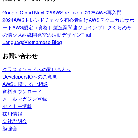
Google Cloud Next ’25
AWS re:Invent 2025
AWS再入門
2024
AWSトレンドチェック
初心者向け
AWSテクニカルサポ
ート
AWS認定（資格）
製造業関連
ジョインブログ
くらめそ
の情シス
組織開発室の活動
デザイン
Thai
Language
Vietnamese Blog
お問い合わせ
クラスメソッドへの問い合わせ
DevelopersIOへのご意見
AWSに関するご相談
資料ダウンロード
メールマガジン登録
セミナー情報
採用情報
会社説明会
勉強会