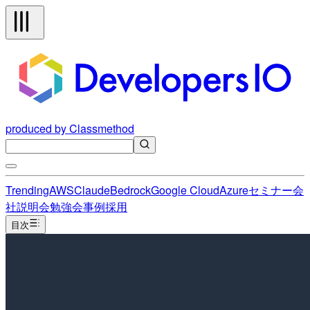
produced by Classmethod
Trending
AWS
Claude
Bedrock
Google Cloud
Azure
セミナー
会
社説明会
勉強会
事例
採用
目次