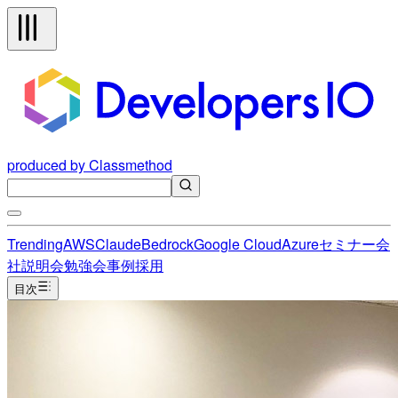
produced by Classmethod
Trending
AWS
Claude
Bedrock
Google Cloud
Azure
セミナー
会
社説明会
勉強会
事例
採用
目次