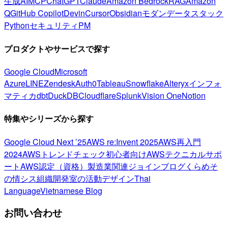
生成AI
MCP
ChatGPT
Claude
Amazon Bedrock
RAG
Amazon
Q
GitHub Copilot
Devin
Cursor
Obsidian
モダンデータスタック
Python
セキュリティ
PM
プロダクトやサービスで探す
Google Cloud
Microsoft
Azure
LINE
Zendesk
Auth0
Tableau
Snowflake
Alteryx
インフォ
マティカ
dbt
DuckDB
Cloudflare
Splunk
Vision One
Notion
特集やシリーズから探す
Google Cloud Next ’25
AWS re:Invent 2025
AWS再入門
2024
AWSトレンドチェック
初心者向け
AWSテクニカルサポ
ート
AWS認定（資格）
製造業関連
ジョインブログ
くらめそ
の情シス
組織開発室の活動
デザイン
Thai
Language
Vietnamese Blog
お問い合わせ