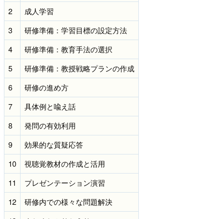
2
成人学習
3
研修準備：学習目標の設定方法
4
研修準備：教育手法の選択
5
研修準備：教授戦略プランの作成
6
研修の進め方
7
具体例と喩え話
8
発問の有効利用
9
効果的な質疑応答
10
視聴覚教材の作成と活用
11
プレゼンテーション演習
12
研修内での様々な問題解決