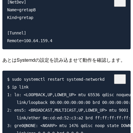
[NetDev]

Name=gretapB

Kind=gretap

[Tunnel]

あとはSystemdの設定を読み込ませて動作を確認します。
$ sudo systemctl restart systemd-networkd

$ ip link

1: lo: <LOOPBACK,UP,LOWER_UP> mtu 65536 qdisc noqueue
    link/loopback 00:00:00:00:00:00 brd 00:00:00:00:0
2: ens5: <BROADCAST,MULTICAST,UP,LOWER_UP> mtu 9001 q
    link/ether 0e:cd:ed:52:c3:a2 brd ff:ff:ff:ff:ff:f
3: gre0@NONE: <NOARP> mtu 1476 qdisc noop state DOWN 