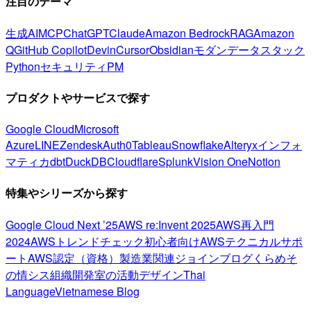
注目のテーマ
生成AI
MCP
ChatGPT
Claude
Amazon Bedrock
RAG
Amazon
Q
GitHub Copilot
Devin
Cursor
Obsidian
モダンデータスタック
Python
セキュリティ
PM
プロダクトやサービスで探す
Google Cloud
Microsoft
Azure
LINE
Zendesk
Auth0
Tableau
Snowflake
Alteryx
インフォ
マティカ
dbt
DuckDB
Cloudflare
Splunk
Vision One
Notion
特集やシリーズから探す
Google Cloud Next ’25
AWS re:Invent 2025
AWS再入門
2024
AWSトレンドチェック
初心者向け
AWSテクニカルサポ
ート
AWS認定（資格）
製造業関連
ジョインブログ
くらめそ
の情シス
組織開発室の活動
デザイン
Thai
Language
Vietnamese Blog