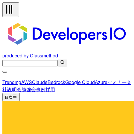
produced by Classmethod
Trending
AWS
Claude
Bedrock
Google Cloud
Azure
セミナー
会
社説明会
勉強会
事例
採用
目次