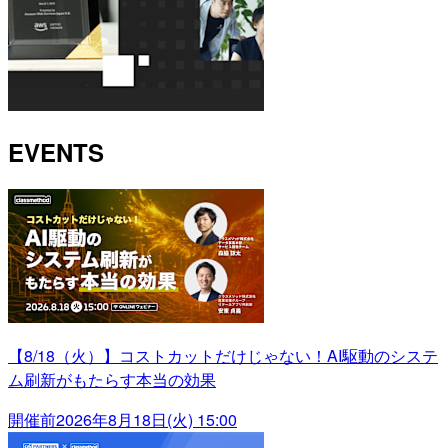
EVENTS
【8/18（火）】コストカットだけじゃない！AI駆動のシステ
ム刷新がもたらす本当の効果
開催前
2026年8月18日(火) 15:00