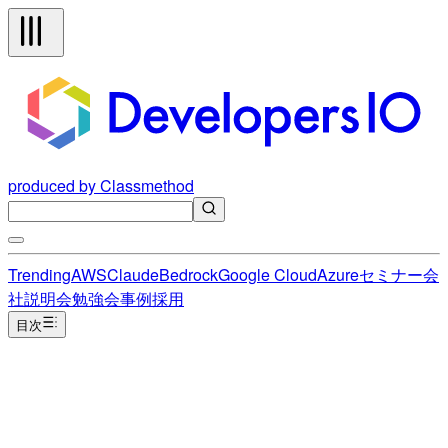
produced by Classmethod
Trending
AWS
Claude
Bedrock
Google Cloud
Azure
セミナー
会
社説明会
勉強会
事例
採用
目次