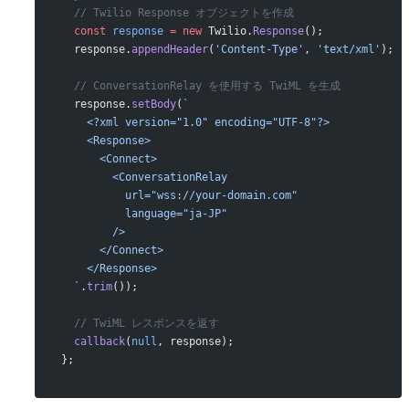
  // Twilio Response オブジェクトを作成
  const
 response
 =
 new
 Twilio.
Response
();
  response.
appendHeader
(
'Content-Type'
, 
'text/xml'
);
  // ConversationRelay を使用する TwiML を生成
  response.
setBody
(
`
    <?xml version="1.0" encoding="UTF-8"?>
    <Response>
      <Connect>
        <ConversationRelay
          url="wss://your-domain.com"
          language="ja-JP"
        />
      </Connect>
    </Response>
  `
.
trim
());
  // TwiML レスポンスを返す
  callback
(
null
, response);
};