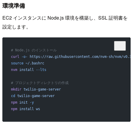
環境準備
EC2 インスタンスに Node.js 環境を構築し、SSL 証明書を
設定します。
# Node.js のインストール
curl
 -o-
 https://raw.githubusercontent.com/nvm-sh/nvm/v0.3
source
 ~/.bashrc
nvm
 install
 --lts
# プロジェクトディレクトリの作成
mkdir
 twilio-game-server
cd
 twilio-game-server
npm
 init
 -y
npm
 install
 ws