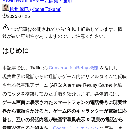
Twilio
Godot
ゲーム開発・運用
越井 琢巳 (Koshii Takumi)
2025.07.25
この記事は公開されてから1年以上経過しています。情
報が古い可能性がありますので、ご注意ください。
はじめに
本記事では、Twilio の
ConversationRelay 機能
を活用し、
現実世界の電話からの通話がゲーム内にリアルタイムで反映
される代替現実ゲーム (ARG: Alternate Reality Game) 体験
のモックを構築してみた手順を紹介します。具体的には、
ゲーム画面に表示されたスマートフォンの電話番号に現実世
界から電話をかけると、ゲーム内のキャラクターが電話に応
答し、互いの発話内容が映画字幕風表示 & 現実の電話から
音声が流れる仕組み
を、
Godot ゲームエンジン
で実装しま