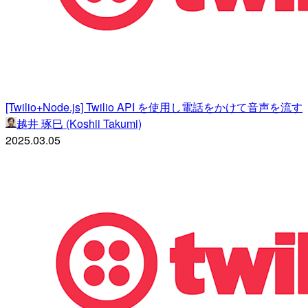
[Twilio+Node.js] Twilio API を使用し電話をかけて音声を流す
越井 琢巳 (Koshii Takumi)
2025.03.05