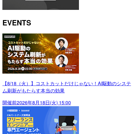
EVENTS
【8/18（火）】コストカットだけじゃない！AI駆動のシステ
ム刷新がもたらす本当の効果
開催前
2026年8月18日(火) 15:00