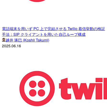
電話端末を用いず PC 上で完結させる Twilio 着信挙動の検証
手法：SIP クライアントを用いた自己ループ構成
越井 琢巳 (Koshii Takumi)
2025.06.16