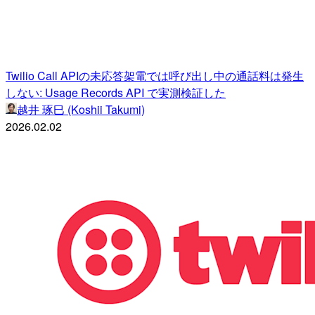
Twilio Call APIの未応答架電では呼び出し中の通話料は発生
しない: Usage Records API で実測検証した
越井 琢巳 (Koshii Takumi)
2026.02.02