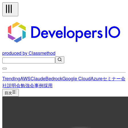
produced by Classmethod
Trending
AWS
Claude
Bedrock
Google Cloud
Azure
セミナー
会
社説明会
勉強会
事例
採用
目次