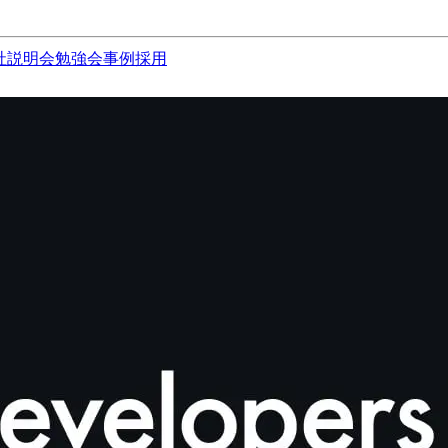
社説明会
勉強会
事例
採用