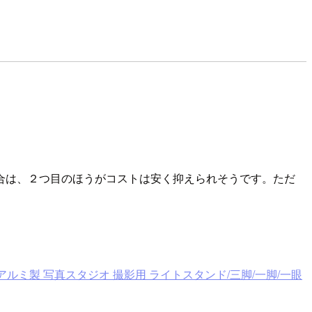
合は、２つ目のほうがコストは安く抑えられそうです。ただ
ド 強化アルミ製 写真スタジオ 撮影用 ライトスタンド/三脚/一脚/一眼