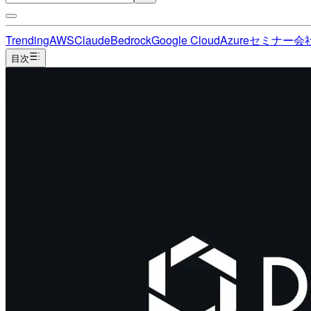
Trending
AWS
Claude
Bedrock
Google Cloud
Azure
セミナー
会
目次