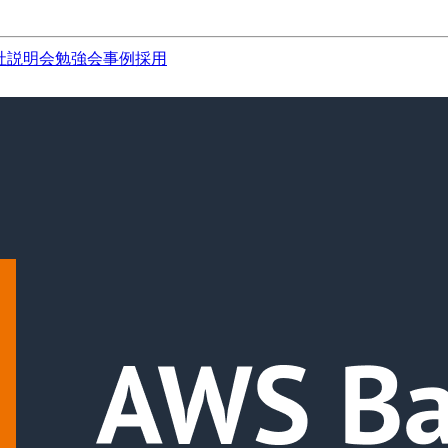
社説明会
勉強会
事例
採用