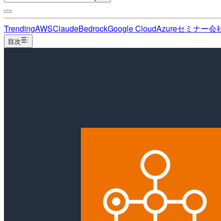
Trending
AWS
Claude
Bedrock
Google Cloud
Azure
セミナー
会
目次