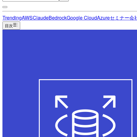
Trending
AWS
Claude
Bedrock
Google Cloud
Azure
セミナー
会
目次