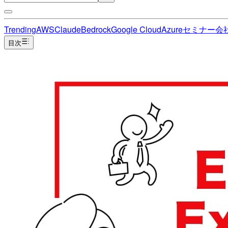
Trending
AWS
Claude
Bedrock
Google Cloud
Azure
セミナー
会
目次