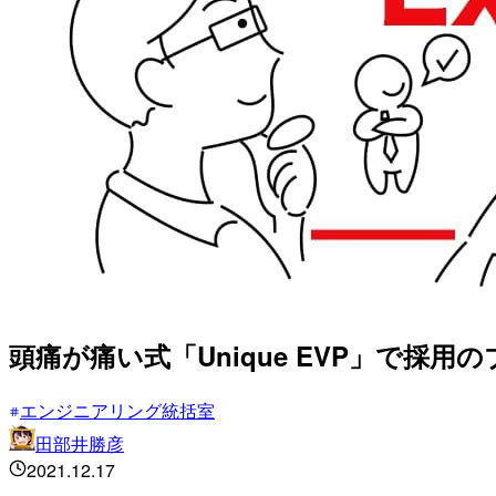
頭痛が痛い式「Unique EVP」で採
エンジニアリング統括室
田部井勝彦
2021.12.17