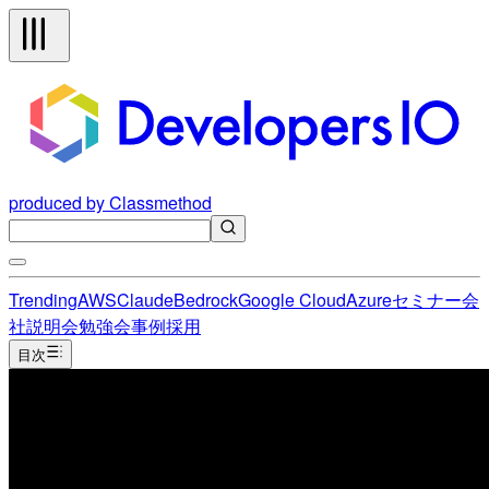
produced by Classmethod
Trending
AWS
Claude
Bedrock
Google Cloud
Azure
セミナー
会
社説明会
勉強会
事例
採用
目次