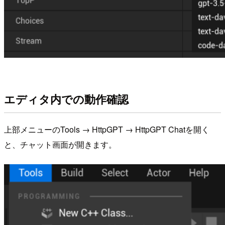
エディタ内での動作確認
上部メニューのTools → HttpGPT → HttpGPT Chatを開く
と、チャット画面が開きます。