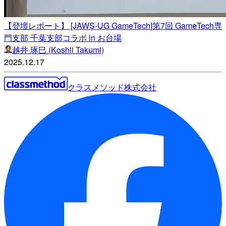
【登壇レポート】 [JAWS-UG GameTech]第7回 GameTech専
門支部 千葉支部コラボ in お台場
越井 琢巳 (Koshii Takumi)
2025.12.17
クラスメソッド株式会社