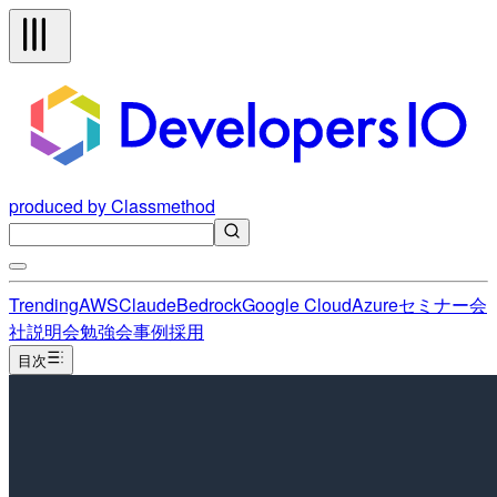
produced by Classmethod
Trending
AWS
Claude
Bedrock
Google Cloud
Azure
セミナー
会
社説明会
勉強会
事例
採用
目次