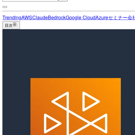
Trending
AWS
Claude
Bedrock
Google Cloud
Azure
セミナー
会
目次