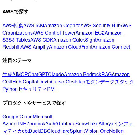
AWSで探す
AWS特集
AWS IAM
Amazon Cognito
AWS Security Hub
AWS
Organizations
AWS Control Tower
Amazon EC2
Amazon
S3
S3 Tables
AWS CDK
Amazon QuickSight
Amazon
Redshift
AWS Amplify
Amazon CloudFront
Amazon Connect
注目のテーマ
生成AI
MCP
ChatGPT
Claude
Amazon Bedrock
RAG
Amazon
Q
GitHub Copilot
Devin
Cursor
Obsidian
モダンデータスタック
Python
セキュリティ
PM
プロダクトやサービスで探す
Google Cloud
Microsoft
Azure
LINE
Zendesk
Auth0
Tableau
Snowflake
Alteryx
インフォ
マティカ
dbt
DuckDB
Cloudflare
Splunk
Vision One
Notion