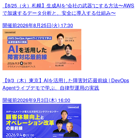
【8/25（火）札幌】生成AIを“会社の武器”にする方法〜AWS
で加速するデータ分析と、安全に導入する仕組み〜
開催前
2026年8月25日(火) 17:30
【9/3（木）東京】AIを活用した障害対応最前線 | DevOps
Agentライブデモで学ぶ、自律型運用の実践
開催前
2026年9月3日(木) 16:00