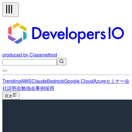
produced by Classmethod
Trending
AWS
Claude
Bedrock
Google Cloud
Azure
セミナー
会
社説明会
勉強会
事例
採用
目次