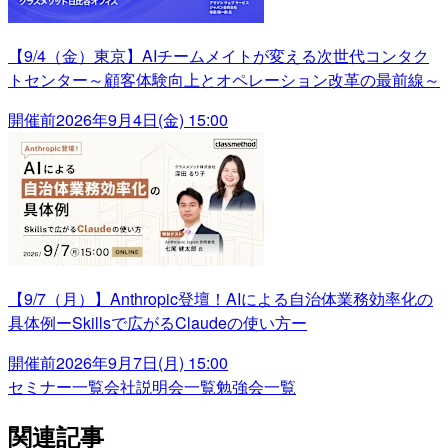
【9/4（金）東京】AIチームメイトが変える次世代コンタク
トセンター～顧客体験向上とオペレーション改革の最前線～
開催前
2026年9月4日(金) 15:00
【9/7（月）】Anthropic登壇！AIによる自治体業務効率化の
具体例ーSkillsで広がるClaudeの使い方ー
開催前
2026年9月7日(月) 15:00
セミナー一覧
会社説明会一覧
勉強会一覧
関連記事