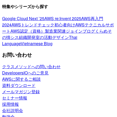
特集やシリーズから探す
Google Cloud Next ’25
AWS re:Invent 2025
AWS再入門
2024
AWSトレンドチェック
初心者向け
AWSテクニカルサポ
ート
AWS認定（資格）
製造業関連
ジョインブログ
くらめそ
の情シス
組織開発室の活動
デザイン
Thai
Language
Vietnamese Blog
お問い合わせ
クラスメソッドへの問い合わせ
DevelopersIOへのご意見
AWSに関するご相談
資料ダウンロード
メールマガジン登録
セミナー情報
採用情報
会社説明会
勉強会