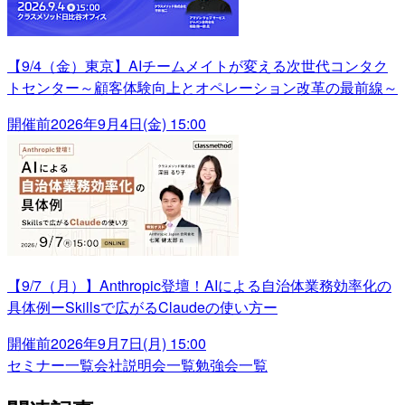
【9/4（金）東京】AIチームメイトが変える次世代コンタク
トセンター～顧客体験向上とオペレーション改革の最前線～
開催前
2026年9月4日(金) 15:00
【9/7（月）】Anthropic登壇！AIによる自治体業務効率化の
具体例ーSkillsで広がるClaudeの使い方ー
開催前
2026年9月7日(月) 15:00
セミナー一覧
会社説明会一覧
勉強会一覧