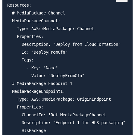
Resources:

  # MediaPackage Channel

  MediaPackageChannel:

    Type: AWS::MediaPackage::Channel

    Properties:

      Description: "Deploy from CloudFormation"

      Id: "DeployFromCfn"

      Tags:

        - Key: "Name"

          Value: "DeployFromCfn"

  # MediaPackage Endpoint 1

  MediaPackageEndpoint1:

    Type: AWS::MediaPackage::OriginEndpoint

    Properties:

      ChannelId: !Ref MediaPackageChannel

      Description: "Endpoint 1 for HLS packaging"

      HlsPackage:
