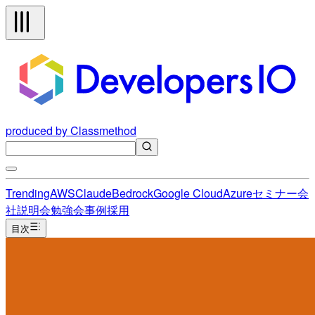
produced by Classmethod
Trending
AWS
Claude
Bedrock
Google Cloud
Azure
セミナー
会
社説明会
勉強会
事例
採用
目次