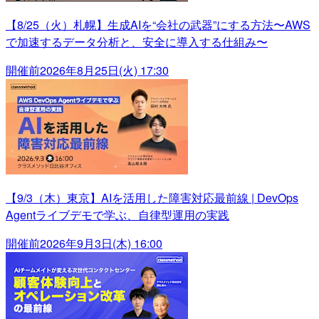
【8/25（火）札幌】生成AIを“会社の武器”にする方法〜AWS
で加速するデータ分析と、安全に導入する仕組み〜
開催前
2026年8月25日(火) 17:30
【9/3（木）東京】AIを活用した障害対応最前線 | DevOps
Agentライブデモで学ぶ、自律型運用の実践
開催前
2026年9月3日(木) 16:00