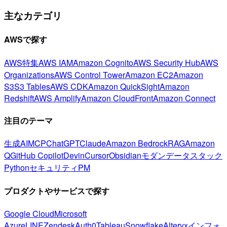
主なカテゴリ
AWSで探す
AWS特集
AWS IAM
Amazon Cognito
AWS Security Hub
AWS
Organizations
AWS Control Tower
Amazon EC2
Amazon
S3
S3 Tables
AWS CDK
Amazon QuickSight
Amazon
Redshift
AWS Amplify
Amazon CloudFront
Amazon Connect
注目のテーマ
生成AI
MCP
ChatGPT
Claude
Amazon Bedrock
RAG
Amazon
Q
GitHub Copilot
Devin
Cursor
Obsidian
モダンデータスタック
Python
セキュリティ
PM
プロダクトやサービスで探す
Google Cloud
Microsoft
Azure
LINE
Zendesk
Auth0
Tableau
Snowflake
Alteryx
インフォ