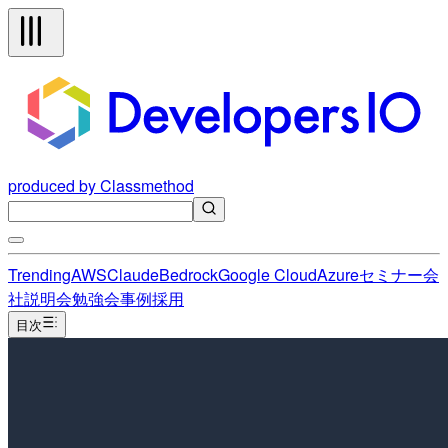
produced by Classmethod
Trending
AWS
Claude
Bedrock
Google Cloud
Azure
セミナー
会
社説明会
勉強会
事例
採用
目次