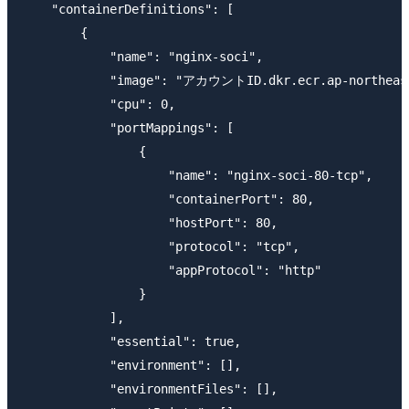
    "containerDefinitions": [

        {

            "name": "nginx-soci",

            "image": "アカウントID.dkr.ecr.ap-northeast-
            "cpu": 0,

            "portMappings": [

                {

                    "name": "nginx-soci-80-tcp",

                    "containerPort": 80,

                    "hostPort": 80,

                    "protocol": "tcp",

                    "appProtocol": "http"

                }

            ],

            "essential": true,

            "environment": [],

            "environmentFiles": [],
