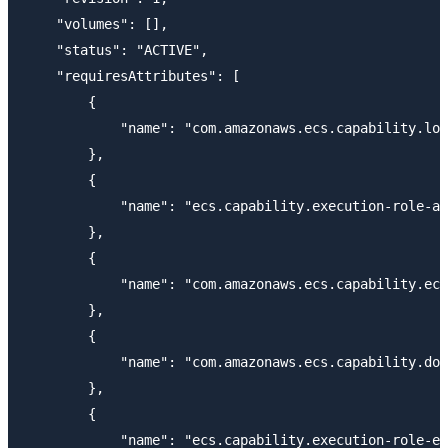
    "volumes": [],

    "status": "ACTIVE",

    "requiresAttributes": [

        {

            "name": "com.amazonaws.ecs.capability.log
        },

        {

            "name": "ecs.capability.execution-role-aw
        },

        {

            "name": "com.amazonaws.ecs.capability.ecr
        },

        {

            "name": "com.amazonaws.ecs.capability.doc
        },

        {

            "name": "ecs.capability.execution-role-ec