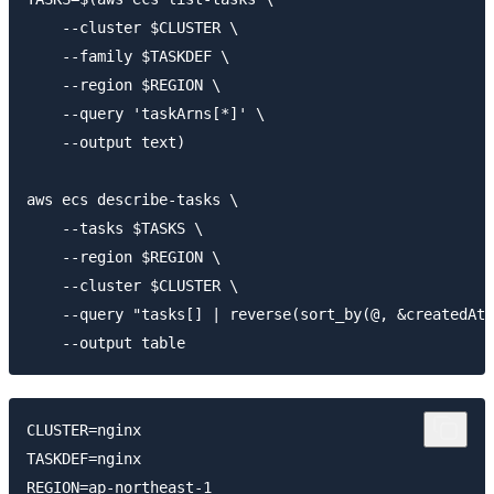
    --cluster $CLUSTER \

    --family $TASKDEF \

    --region $REGION \

    --query 'taskArns[*]' \

    --output text)

aws ecs describe-tasks \

    --tasks $TASKS \

    --region $REGION \

    --cluster $CLUSTER \

    --query "tasks[] | reverse(sort_by(@, &createdAt)
CLUSTER=nginx

TASKDEF=nginx

REGION=ap-northeast-1
