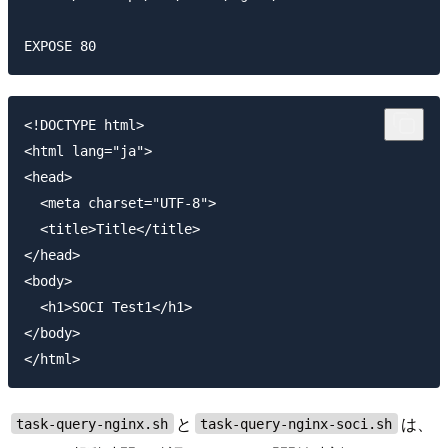
<!DOCTYPE html>

<html lang="ja">

<head>

  <meta charset="UTF-8">

  <title>Title</title>

</head>

<body>

  <h1>SOCI Test1</h1>

</body>

と
は、
task-query-nginx.sh
task-query-nginx-soci.sh