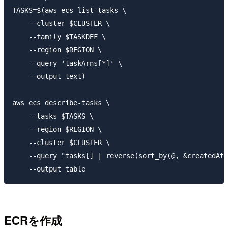
TASKS=$(aws ecs list-tasks \

    --cluster $CLUSTER \

    --family $TASKDEF \

    --region $REGION \

    --query 'taskArns[*]' \

    --output text)

aws ecs describe-tasks \

    --tasks $TASKS \

    --region $REGION \

    --cluster $CLUSTER \

    --query "tasks[] | reverse(sort_by(@, &createdAt)
ECRを作成