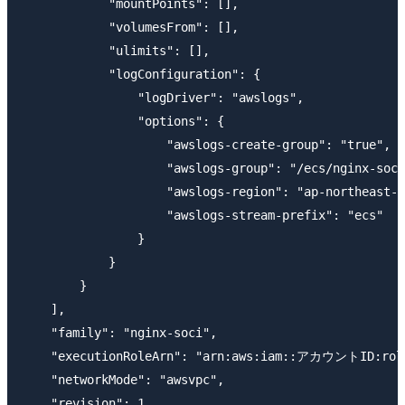
            "mountPoints": [],

            "volumesFrom": [],

            "ulimits": [],

            "logConfiguration": {

                "logDriver": "awslogs",

                "options": {

                    "awslogs-create-group": "true",

                    "awslogs-group": "/ecs/nginx-soci
                    "awslogs-region": "ap-northeast-1
                    "awslogs-stream-prefix": "ecs"

                }

            }

        }

    ],

    "family": "nginx-soci",

    "executionRoleArn": "arn:aws:iam::アカウントID:role/
    "networkMode": "awsvpc",

    "revision": 1,
