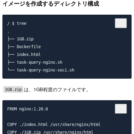
イメージを作成するディレクトリ構成
/ $ tree

.

├── 1GB.zip

├── Dockerfile

├── index.html

├── task-query-nginx.sh

は、1GB程度のファイルです。
1GB.zip
FROM nginx:1.20.0

COPY ./index.html /usr/share/nginx/html

COPY ./1GB.zip /usr/share/nginx/html
