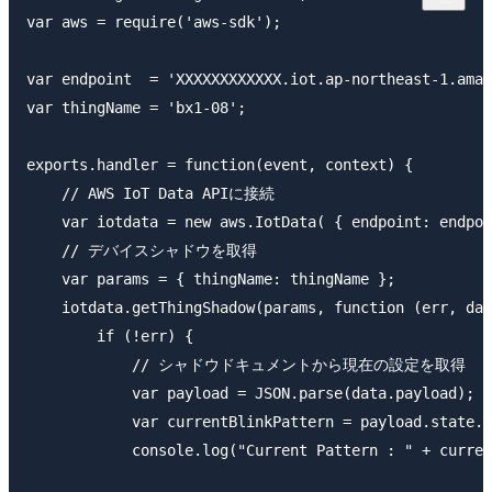
var aws = require('aws-sdk');

var endpoint  = 'XXXXXXXXXXXX.iot.ap-northeast-1.amaz
var thingName = 'bx1-08';

exports.handler = function(event, context) {

    // AWS IoT Data APIに接続

    var iotdata = new aws.IotData( { endpoint: endpoi
    // デバイスシャドウを取得

    var params = { thingName: thingName };

    iotdata.getThingShadow(params, function (err, dat
        if (!err) {

            // シャドウドキュメントから現在の設定を取得

            var payload = JSON.parse(data.payload);

            var currentBlinkPattern = payload.state.d
            console.log("Current Pattern : " + curren