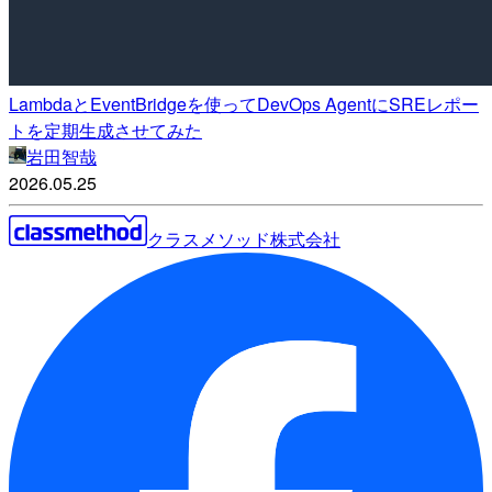
LambdaとEventBridgeを使ってDevOps AgentにSREレポー
トを定期生成させてみた
岩田智哉
2026.05.25
クラスメソッド株式会社