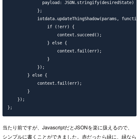
              payload: JSON.stringify(desiredState)

            };

            iotdata.updateThingShadow(params, functio
                if (!err) {

                    context.succeed();

                } else {

                    context.fail(err);      

                }

            });

        } else {

            context.fail(err);      

        }

    });

当たり前ですが、JavascriptだとJSONを楽に扱えるので、
シンプルに書くことができました。赤だったら緑に、緑なら