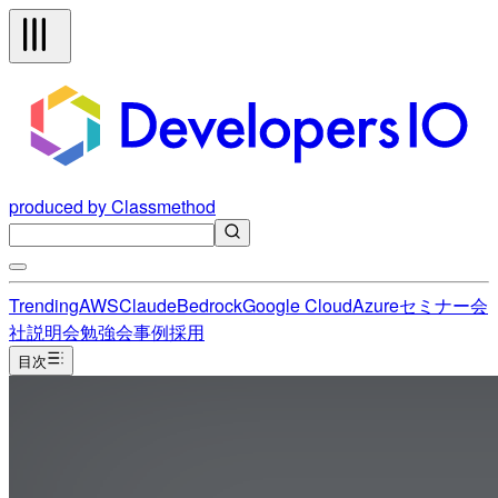
produced by Classmethod
Trending
AWS
Claude
Bedrock
Google Cloud
Azure
セミナー
会
社説明会
勉強会
事例
採用
目次