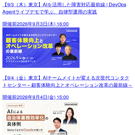
【9/3（木）東京】AIを活用した障害対応最前線 | DevOps
Agentライブデモで学ぶ、自律型運用の実践
開催前
2026年9月3日(木) 16:00
【9/4（金）東京】AIチームメイトが変える次世代コンタク
トセンター～顧客体験向上とオペレーション改革の最前線～
開催前
2026年9月4日(金) 15:00