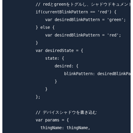
            // redとgreenをトグルし、シャドウドキュ
            if(currentBlinkPattern == 'red') {

                var desiredBlinkPattern = 'green';

            } else {

                var desiredBlinkPattern = 'red';

            }

            var desiredState = {

                state: {

                    desired: {

                        blinkPattern: desiredBlinkPat
                    }

                }

            };

            // デバイスシャドウを書き込む

            var params = {

              thingName: thingName,
