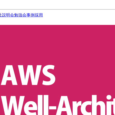
社説明会
勉強会
事例
採用