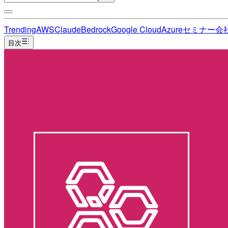
Trending
AWS
Claude
Bedrock
Google Cloud
Azure
セミナー
会
目次