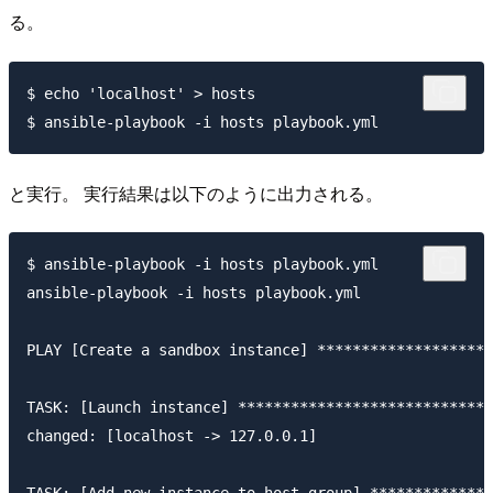
る。
$ echo 'localhost' > hosts

と実行。 実行結果は以下のように出力される。
$ ansible-playbook -i hosts playbook.yml

ansible-playbook -i hosts playbook.yml

PLAY [Create a sandbox instance] ********************
TASK: [Launch instance] *****************************
changed: [localhost -> 127.0.0.1]
