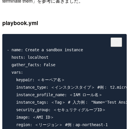
terminate them」を参考に書きました。
playbook.yml
- name: Create a sandbox instance

  hosts: localhost

  gather_facts: False

  vars:

    keypair: ＜キーペア名＞

    instance_type: ＜インスタンスタイプ＞ #例： t2.micro, t2
    instance_profile_name: ＜IAM ロール名＞

    instance_tags: ＜Tag＞ # 入力例： "Name='Test Ansibl
    security_group: ＜セキュリティグループID＞ 

    image: ＜AMI ID＞

    region: ＜リージョン＞ #例：ap-northeast-1
