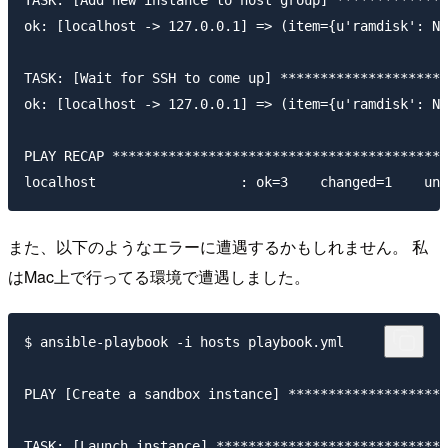
TASK: [Add new instance to host group] **************
ok: [localhost -> 127.0.0.1] => (item={u'ramdisk': No
TASK: [Wait for SSH to come up] *********************
ok: [localhost -> 127.0.0.1] => (item={u'ramdisk': No
PLAY RECAP ******************************************
また、以下のようなエラーに遭遇するかもしれません。 私
はMac上で行ってる環境で遭遇しました。
$ ansible-playbook -i hosts playbook.yml

PLAY [Create a sandbox instance] ********************
TASK: [Launch instance] *****************************