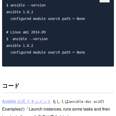
$ ansible --version

ansible 1.8.2

  configured module search path = None

# Linux ami 2014.09

$  ansible --version

ansible 1.8.2

  configured module search path = None

コード
Ansible 公式 ドキュメント
もしくは
の
ansible-doc ec2
Examplesの「Launch instances, runs some tasks and then