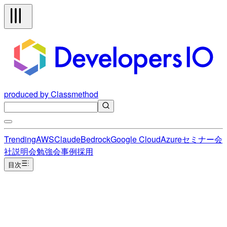
produced by Classmethod
Trending
AWS
Claude
Bedrock
Google Cloud
Azure
セミナー
会
社説明会
勉強会
事例
採用
目次