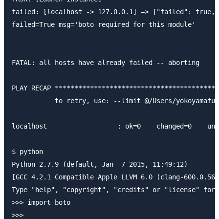
failed: [localhost -> 127.0.0.1] => {"failed": true, 
failed=True msg='boto required for this module'

FATAL: all hosts have already failed -- aborting

PLAY RECAP ******************************************
           to retry, use: --limit @/Users/yokoyamafum
localhost                  : ok=0    changed=0    unr
$ python

Python 2.7.9 (default, Jan  7 2015, 11:49:12)

[GCC 4.2.1 Compatible Apple LLVM 6.0 (clang-600.0.56)
Type "help", "copyright", "credits" or "license" for 
>>> import boto

>>>
