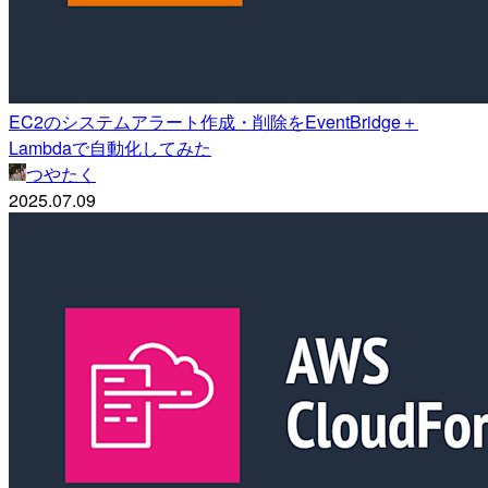
EC2のシステムアラート作成・削除をEventBridge＋
Lambdaで自動化してみた
つやたく
2025.07.09