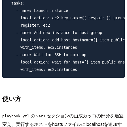
  tasks:

    - name: Launch instance

      local_action: ec2 key_name={{ keypair }} group_
      register: ec2

    - name: Add new instance to host group

      local_action: add_host hostname={{ item.public_
      with_items: ec2.instances

    - name: Wait for SSH to come up

      local_action: wait_for host={{ item.public_dns_
使い方
の
セクションの山成カッコの部分を適宜
playbook.yml
vars
変え、実行するホストをhostsファイルにlocalhostを追加す