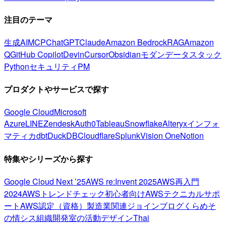
注目のテーマ
生成AI
MCP
ChatGPT
Claude
Amazon Bedrock
RAG
Amazon
Q
GitHub Copilot
Devin
Cursor
Obsidian
モダンデータスタック
Python
セキュリティ
PM
プロダクトやサービスで探す
Google Cloud
Microsoft
Azure
LINE
Zendesk
Auth0
Tableau
Snowflake
Alteryx
インフォ
マティカ
dbt
DuckDB
Cloudflare
Splunk
Vision One
Notion
特集やシリーズから探す
Google Cloud Next ’25
AWS re:Invent 2025
AWS再入門
2024
AWSトレンドチェック
初心者向け
AWSテクニカルサポ
ート
AWS認定（資格）
製造業関連
ジョインブログ
くらめそ
の情シス
組織開発室の活動
デザイン
Thai