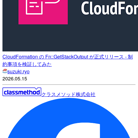
CloudFormation の Fn::GetStackOutput が正式リリース - 制
約事項を検証してみた
suzuki.ryo
2026.05.15
クラスメソッド株式会社