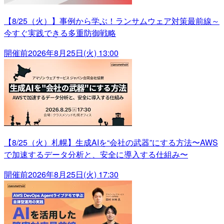
【8/25（火）】事例から学ぶ！ランサムウェア対策最前線～
今すぐ実践できる多重防御戦略
開催前
2026年8月25日(火) 13:00
【8/25（火）札幌】生成AIを“会社の武器”にする方法〜AWS
で加速するデータ分析と、安全に導入する仕組み〜
開催前
2026年8月25日(火) 17:30