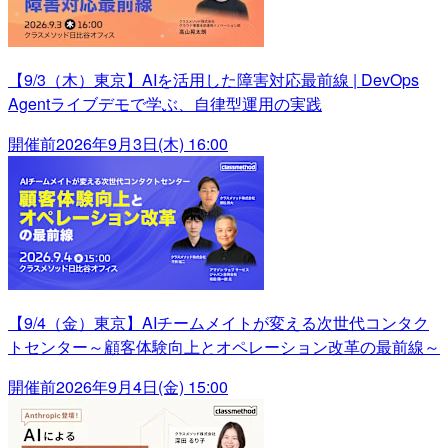
【9/3（木）東京】AIを活用した障害対応最前線 | DevOps
Agentライブデモで学ぶ、自律型運用の実践
開催前
2026年9月3日(木) 16:00
【9/4（金）東京】AIチームメイトが変える次世代コンタク
トセンター～顧客体験向上とオペレーション改革の最前線～
開催前
2026年9月4日(金) 15:00