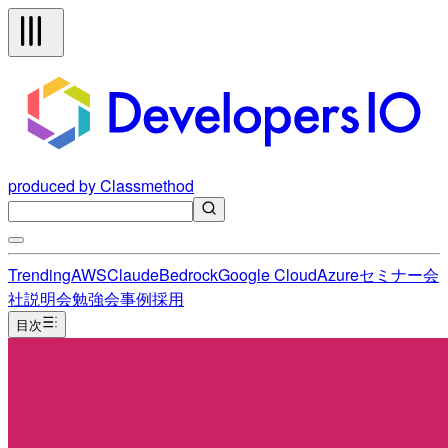
produced by Classmethod
Trending
AWS
Claude
Bedrock
Google Cloud
Azure
セミナー
会
社説明会
勉強会
事例
採用
目次