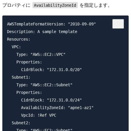
プロパティに
を指定します。
AvailabilityZoneId
AWSTemplateFormatVersion: "2010-09-09"

Description: A sample template

Resources:

  VPC:

    Type: "AWS::EC2::VPC"

    Properties:

      CidrBlock: "172.31.0.0/20"

  Subnet1:

    Type: "AWS::EC2::Subnet"

    Properties:

      CidrBlock: "172.31.0.0/24"

      AvailabilityZoneId: "apne1-az1"

      VpcId: !Ref VPC

  Subnet2:

    Type: "AWS::EC2::Subnet"
