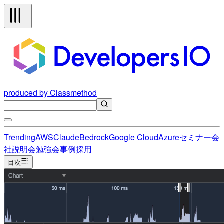
produced by Classmethod
Trending
AWS
Claude
Bedrock
Google Cloud
Azure
セミナー
会
社説明会
勉強会
事例
採用
目次