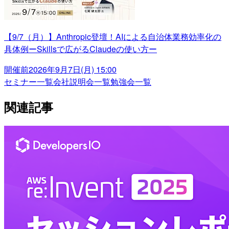
【9/7（月）】Anthropic登壇！AIによる自治体業務効率化の
具体例ーSkillsで広がるClaudeの使い方ー
開催前
2026年9月7日(月) 15:00
セミナー一覧
会社説明会一覧
勉強会一覧
関連記事