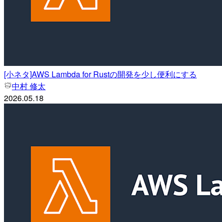
[小ネタ]AWS Lambda for Rustの開発を少し便利にする
中村 修太
2026.05.18