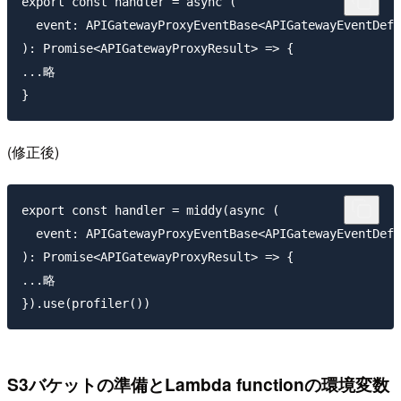
export const handler = async (

  event: APIGatewayProxyEventBase<APIGatewayEventDefa
): Promise<APIGatewayProxyResult> => {

...略

(修正後)
export const handler = middy(async (

  event: APIGatewayProxyEventBase<APIGatewayEventDefa
): Promise<APIGatewayProxyResult> => {

...略

S3バケットの準備とLambda functionの環境変数