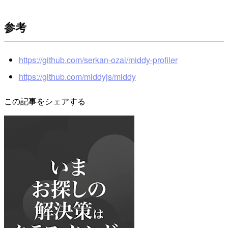
参考
https://github.com/serkan-ozal/middy-profiler
https://github.com/middyjs/middy
この記事をシェアする