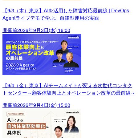
【9/3（木）東京】AIを活用した障害対応最前線 | DevOps
Agentライブデモで学ぶ、自律型運用の実践
開催前
2026年9月3日(木) 16:00
【9/4（金）東京】AIチームメイトが変える次世代コンタク
トセンター～顧客体験向上とオペレーション改革の最前線～
開催前
2026年9月4日(金) 15:00