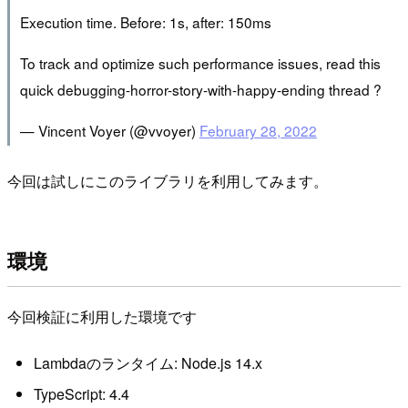
Execution time. Before: 1s, after: 150ms
To track and optimize such performance issues, read this
quick debugging-horror-story-with-happy-ending thread ?
— Vincent Voyer (@vvoyer)
February 28, 2022
今回は試しにこのライブラリを利用してみます。
環境
今回検証に利用した環境です
Lambdaのランタイム: Node.js 14.x
TypeScript: 4.4