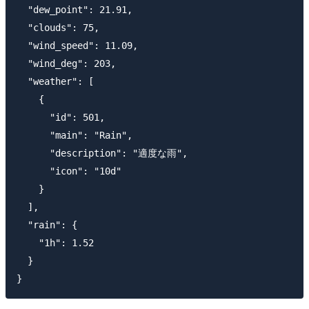
  "dew_point": 21.91,

  "clouds": 75,

  "wind_speed": 11.09,

  "wind_deg": 203,

  "weather": [

    {

      "id": 501,

      "main": "Rain",

      "description": "適度な雨",

      "icon": "10d"

    }

  ],

  "rain": {

    "1h": 1.52

  }
