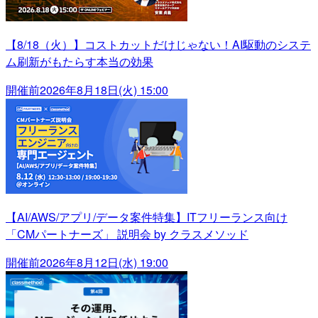
【8/18（火）】コストカットだけじゃない！AI駆動のシステ
ム刷新がもたらす本当の効果
開催前
2026年8月18日(火) 15:00
【AI/AWS/アプリ/データ案件特集】ITフリーランス向け
「CMパートナーズ」 説明会 by クラスメソッド
開催前
2026年8月12日(水) 19:00