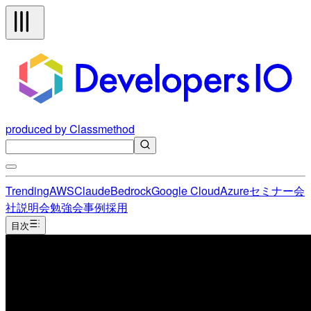
produced by Classmethod
Trending
AWS
Claude
Bedrock
Google Cloud
Azure
セミナー
会
社説明会
勉強会
事例
採用
目次