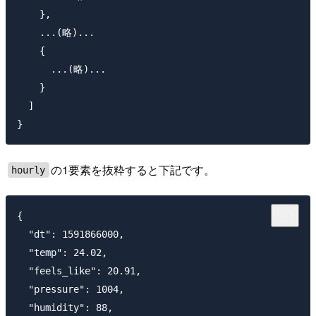
    },

    ...(略)...

    {

      ...(略)...

    }

  ]

の1要素を抜粋すると下記です。
hourly
{

  "dt": 1591866000,

  "temp": 24.02,

  "feels_like": 20.91,

  "pressure": 1004,

  "humidity": 88,
