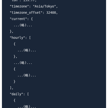
  "lon": 139.77,

  "timezone": "Asia/Tokyo",

  "timezone_offset": 32400,

  "current": {

    ...(略)...

  },

  "hourly": [

    {

      ...(略)...

    },

    ...(略)...

    {

      ...(略)...

    }

  ],

  "daily": [

    {

      ...(略)...
