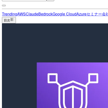
Trending
AWS
Claude
Bedrock
Google Cloud
Azure
セミナー
会
目次