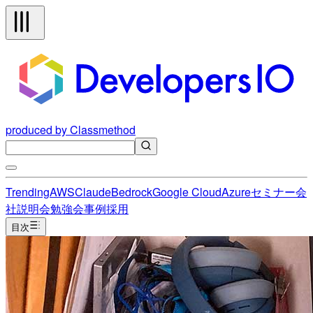
produced by Classmethod
Trending
AWS
Claude
Bedrock
Google Cloud
Azure
セミナー
会
社説明会
勉強会
事例
採用
目次