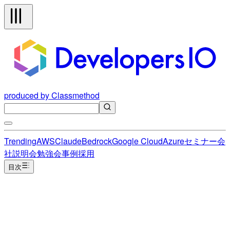
produced by Classmethod
Trending
AWS
Claude
Bedrock
Google Cloud
Azure
セミナー
会
社説明会
勉強会
事例
採用
目次