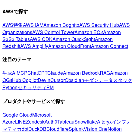
AWSで探す
AWS特集
AWS IAM
Amazon Cognito
AWS Security Hub
AWS
Organizations
AWS Control Tower
Amazon EC2
Amazon
S3
S3 Tables
AWS CDK
Amazon QuickSight
Amazon
Redshift
AWS Amplify
Amazon CloudFront
Amazon Connect
注目のテーマ
生成AI
MCP
ChatGPT
Claude
Amazon Bedrock
RAG
Amazon
Q
GitHub Copilot
Devin
Cursor
Obsidian
モダンデータスタック
Python
セキュリティ
PM
プロダクトやサービスで探す
Google Cloud
Microsoft
Azure
LINE
Zendesk
Auth0
Tableau
Snowflake
Alteryx
インフォ
マティカ
dbt
DuckDB
Cloudflare
Splunk
Vision One
Notion