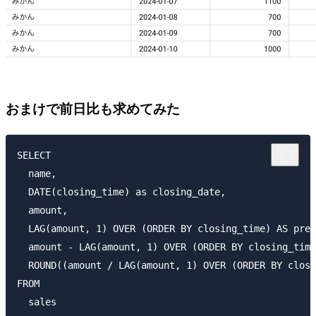
おまけで前日比も求めてみた
SELECT

  name,

  DATE(closing_time) as closing_date,

  amount,

  LAG(amount, 1) OVER (ORDER BY closing_time) AS prev
  amount - LAG(amount, 1) OVER (ORDER BY closing_time
  ROUND((amount / LAG(amount, 1) OVER (ORDER BY closi
FROM

  sales
