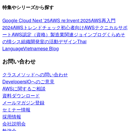
特集やシリーズから探す
Google Cloud Next ’25
AWS re:Invent 2025
AWS再入門
2024
AWSトレンドチェック
初心者向け
AWSテクニカルサポ
ート
AWS認定（資格）
製造業関連
ジョインブログ
くらめそ
の情シス
組織開発室の活動
デザイン
Thai
Language
Vietnamese Blog
お問い合わせ
クラスメソッドへの問い合わせ
DevelopersIOへのご意見
AWSに関するご相談
資料ダウンロード
メールマガジン登録
セミナー情報
採用情報
会社説明会
勉強会