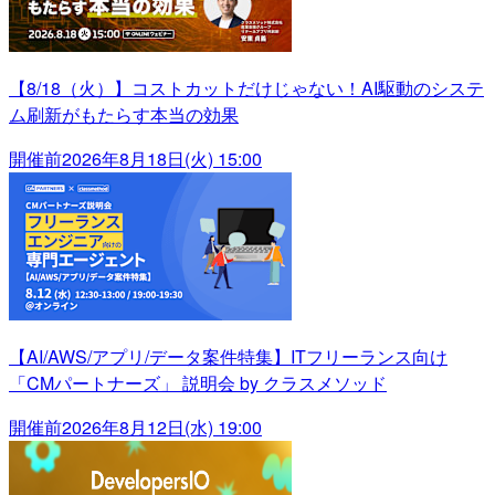
【8/18（火）】コストカットだけじゃない！AI駆動のシステ
ム刷新がもたらす本当の効果
開催前
2026年8月18日(火) 15:00
【AI/AWS/アプリ/データ案件特集】ITフリーランス向け
「CMパートナーズ」 説明会 by クラスメソッド
開催前
2026年8月12日(水) 19:00