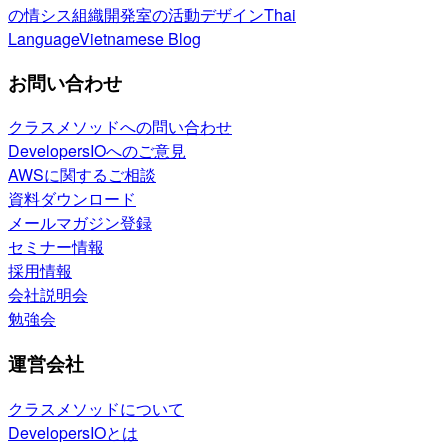
の情シス
組織開発室の活動
デザイン
Thai
Language
Vietnamese Blog
お問い合わせ
クラスメソッドへの問い合わせ
DevelopersIOへのご意見
AWSに関するご相談
資料ダウンロード
メールマガジン登録
セミナー情報
採用情報
会社説明会
勉強会
運営会社
クラスメソッドについて
DevelopersIOとは