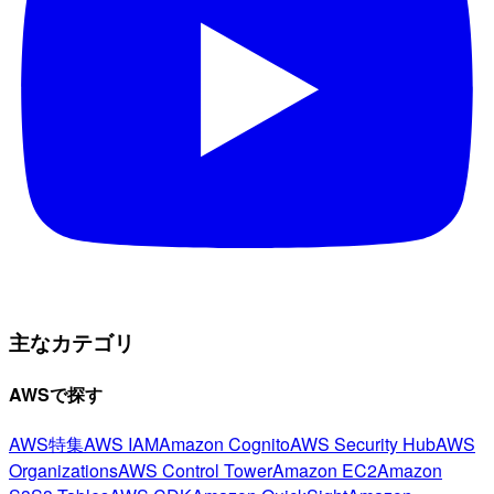
主なカテゴリ
AWSで探す
AWS特集
AWS IAM
Amazon Cognito
AWS Security Hub
AWS
Organizations
AWS Control Tower
Amazon EC2
Amazon