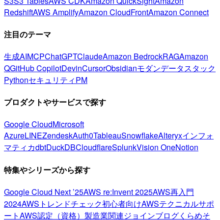
S3
S3 Tables
AWS CDK
Amazon QuickSight
Amazon
Redshift
AWS Amplify
Amazon CloudFront
Amazon Connect
注目のテーマ
生成AI
MCP
ChatGPT
Claude
Amazon Bedrock
RAG
Amazon
Q
GitHub Copilot
Devin
Cursor
Obsidian
モダンデータスタック
Python
セキュリティ
PM
プロダクトやサービスで探す
Google Cloud
Microsoft
Azure
LINE
Zendesk
Auth0
Tableau
Snowflake
Alteryx
インフォ
マティカ
dbt
DuckDB
Cloudflare
Splunk
Vision One
Notion
特集やシリーズから探す
Google Cloud Next ’25
AWS re:Invent 2025
AWS再入門
2024
AWSトレンドチェック
初心者向け
AWSテクニカルサポ
ート
AWS認定（資格）
製造業関連
ジョインブログ
くらめそ