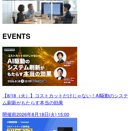
EVENTS
【8/18（火）】コストカットだけじゃない！AI駆動のシステ
ム刷新がもたらす本当の効果
開催前
2026年8月18日(火) 15:00