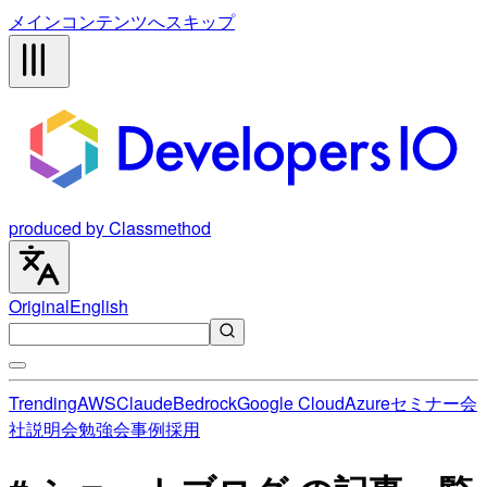
メインコンテンツへスキップ
produced by Classmethod
Original
English
Trending
AWS
Claude
Bedrock
Google Cloud
Azure
セミナー
会
社説明会
勉強会
事例
採用