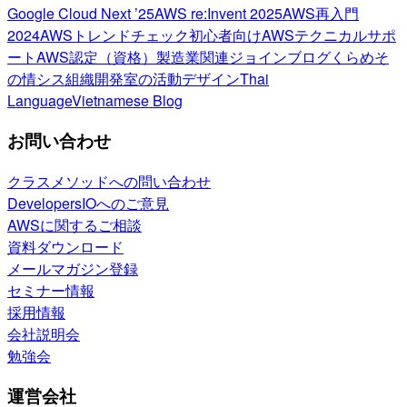
Google Cloud Next ’25
AWS re:Invent 2025
AWS再入門
2024
AWSトレンドチェック
初心者向け
AWSテクニカルサポ
ート
AWS認定（資格）
製造業関連
ジョインブログ
くらめそ
の情シス
組織開発室の活動
デザイン
Thai
Language
Vietnamese Blog
お問い合わせ
クラスメソッドへの問い合わせ
DevelopersIOへのご意見
AWSに関するご相談
資料ダウンロード
メールマガジン登録
セミナー情報
採用情報
会社説明会
勉強会
運営会社