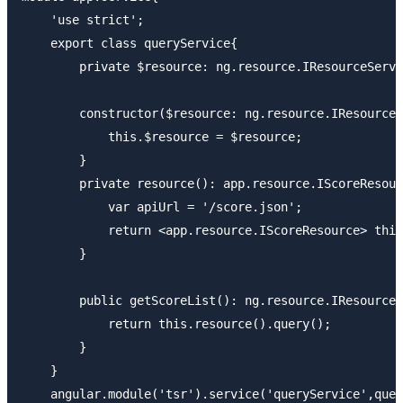
    'use strict';

    export class queryService{

        private $resource: ng.resource.IResourceServi
        constructor($resource: ng.resource.IResourceS
            this.$resource = $resource;

        }

        private resource(): app.resource.IScoreResour
            var apiUrl = '/score.json';

            return <app.resource.IScoreResource> this
        }

        public getScoreList(): ng.resource.IResourceA
            return this.resource().query();

        }

    }

    angular.module('tsr').service('queryService',quer