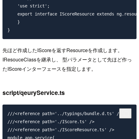
    'use strict';

    export interface IScoreResource extends ng.resour
    }

先ほど作成したIScoreを返すResourceを作成します。
IResouceClassを継承し、 型パラメータとして先ほど作っ
たIScoreインターフェースを指定します。
script/qeuryService.ts
///<reference path='../typings/bundle.d.ts' />

///<reference path='./IScore.ts' />

///<reference path='./IScoreResource.ts' />

module app.service{
