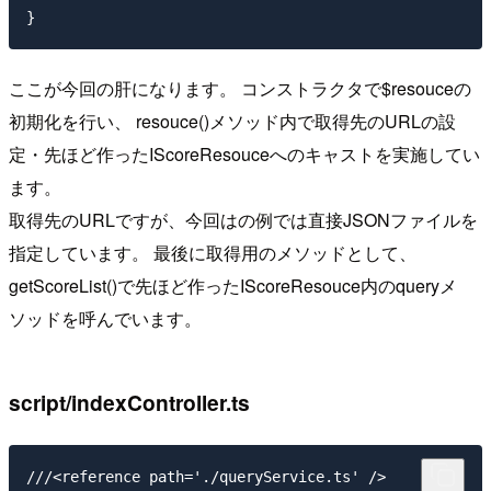
ここが今回の肝になります。 コンストラクタで$resouceの
初期化を行い、 resouce()メソッド内で取得先のURLの設
定・先ほど作ったIScoreResouceへのキャストを実施してい
ます。
取得先のURLですが、今回はの例では直接JSONファイルを
指定しています。 最後に取得用のメソッドとして、
getScoreList()で先ほど作ったIScoreResouce内のqueryメ
ソッドを呼んでいます。
script/indexController.ts
///<reference path='./queryService.ts' />
