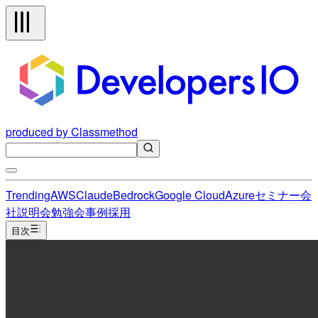
produced by Classmethod
Trending
AWS
Claude
Bedrock
Google Cloud
Azure
セミナー
会
社説明会
勉強会
事例
採用
目次