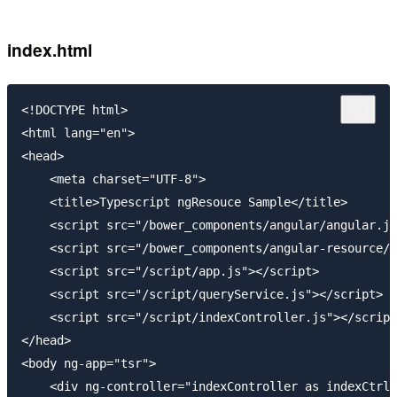
index.html
<!DOCTYPE html>

<html lang="en">

<head>

    <meta charset="UTF-8">

    <title>Typescript ngResouce Sample</title>

    <script src="/bower_components/angular/angular.js
    <script src="/bower_components/angular-resource/a
    <script src="/script/app.js"></script>

    <script src="/script/queryService.js"></script>

    <script src="/script/indexController.js"></script
</head>

<body ng-app="tsr">

    <div ng-controller="indexController as indexCtrl"