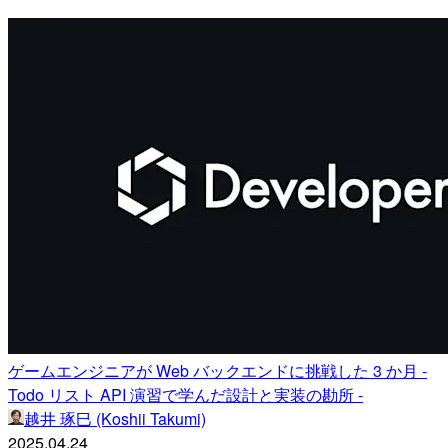
ゲームエンジニアが Web バックエンドに挑戦した 3 か月 -
Todo リスト API 演習で学んだ設計と実装の勘所 -
越井 琢巳 (Koshii Takumi)
2025.04.24