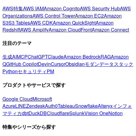
AWS特集
AWS IAM
Amazon Cognito
AWS Security Hub
AWS
Organizations
AWS Control Tower
Amazon EC2
Amazon
S3
S3 Tables
AWS CDK
Amazon QuickSight
Amazon
Redshift
AWS Amplify
Amazon CloudFront
Amazon Connect
注目のテーマ
生成AI
MCP
ChatGPT
Claude
Amazon Bedrock
RAG
Amazon
Q
GitHub Copilot
Devin
Cursor
Obsidian
モダンデータスタック
Python
セキュリティ
PM
プロダクトやサービスで探す
Google Cloud
Microsoft
Azure
LINE
Zendesk
Auth0
Tableau
Snowflake
Alteryx
インフォ
マティカ
dbt
DuckDB
Cloudflare
Splunk
Vision One
Notion
特集やシリーズから探す