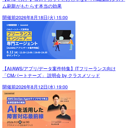
ム刷新がもたらす本当の効果
開催前
2026年8月18日(火) 15:00
【AI/AWS/アプリ/データ案件特集】ITフリーランス向け
「CMパートナーズ」 説明会 by クラスメソッド
開催前
2026年8月12日(水) 19:00