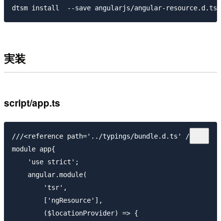
実装
script/app.ts
///<reference path='../typings/bundle.d.ts' />

module app{

    'use strict';

    angular.module(

        'tsr',

        ['ngResource'],

        ($locationProvider) => {
