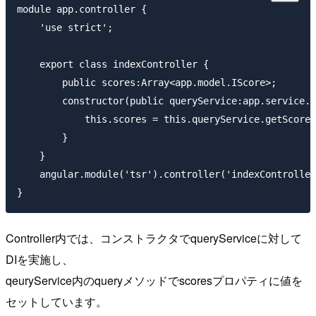
module app.controller {

    'use strict';

    export class indexController {

        public scores:Array<app.model.IScore>;

        constructor(public queryService:app.service.q
            this.scores = this.queryService.getScoreL
        }

    }

    angular.module('tsr').controller('indexController
Controller内では、コンストラクタでqueryServiceに対して
DIを実施し、
qeuryService内のqueryメソッドでscoresプロパティに値を
セットしています。