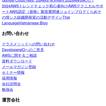
Google Cloud Next ’25
AWS re:Invent 2025
AWS再入門
2024
AWSトレンドチェック
初心者向け
AWSテクニカルサポ
ート
AWS認定（資格）
製造業関連
ジョインブログ
くらめそ
の情シス
組織開発室の活動
デザイン
Thai
Language
Vietnamese Blog
お問い合わせ
クラスメソッドへの問い合わせ
DevelopersIOへのご意見
AWSに関するご相談
資料ダウンロード
メールマガジン登録
セミナー情報
採用情報
会社説明会
勉強会
運営会社