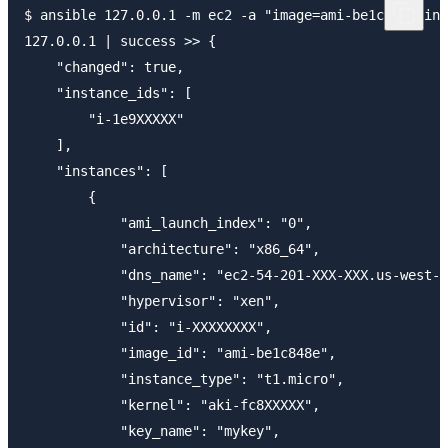
$ ansible 127.0.0.1 -m ec2 -a "image=ami-be1c848e ins
127.0.0.1 | success >> {

    "changed": true,

    "instance_ids": [

        "i-1e9XXXXX"

    ],

    "instances": [

        {

            "ami_launch_index": "0",

            "architecture": "x86_64",

            "dns_name": "ec2-54-201-XXX-XXX.us-west-2
            "hypervisor": "xen",

            "id": "i-XXXXXXXX",

            "image_id": "ami-be1c848e",

            "instance_type": "t1.micro",

            "kernel": "aki-fc8XXXXX",

            "key_name": "mykey",
