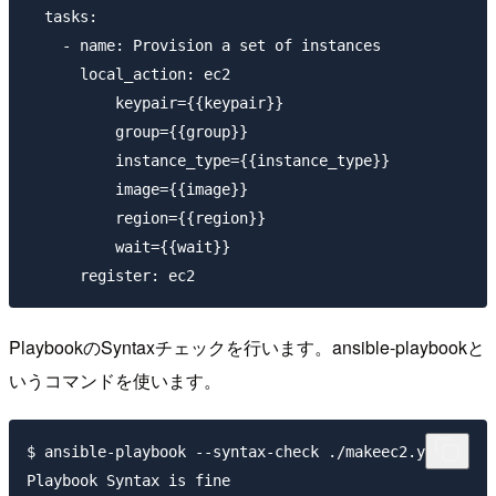
  tasks:

    - name: Provision a set of instances

      local_action: ec2

          keypair={{keypair}}

          group={{group}}

          instance_type={{instance_type}}

          image={{image}}

          region={{region}}

          wait={{wait}}

PlaybookのSyntaxチェックを行います。ansible-playbookと
いうコマンドを使います。
$ ansible-playbook --syntax-check ./makeec2.yml
