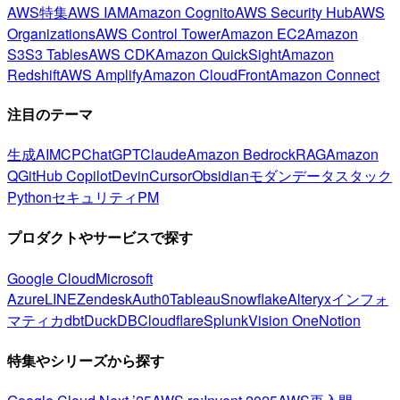
AWS特集
AWS IAM
Amazon Cognito
AWS Security Hub
AWS
Organizations
AWS Control Tower
Amazon EC2
Amazon
S3
S3 Tables
AWS CDK
Amazon QuickSight
Amazon
Redshift
AWS Amplify
Amazon CloudFront
Amazon Connect
注目のテーマ
生成AI
MCP
ChatGPT
Claude
Amazon Bedrock
RAG
Amazon
Q
GitHub Copilot
Devin
Cursor
Obsidian
モダンデータスタック
Python
セキュリティ
PM
プロダクトやサービスで探す
Google Cloud
Microsoft
Azure
LINE
Zendesk
Auth0
Tableau
Snowflake
Alteryx
インフォ
マティカ
dbt
DuckDB
Cloudflare
Splunk
Vision One
Notion
特集やシリーズから探す