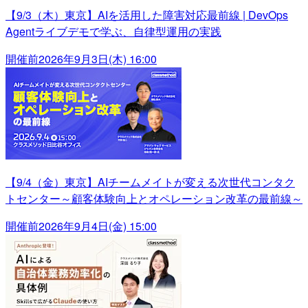
【9/3（木）東京】AIを活用した障害対応最前線 | DevOps
Agentライブデモで学ぶ、自律型運用の実践
開催前
2026年9月3日(木) 16:00
【9/4（金）東京】AIチームメイトが変える次世代コンタク
トセンター～顧客体験向上とオペレーション改革の最前線～
開催前
2026年9月4日(金) 15:00