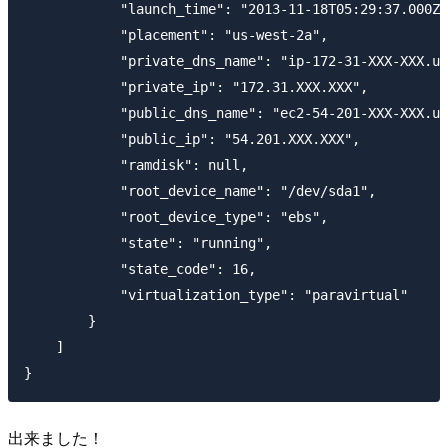
            "launch_time": "2013-11-18T05:29:37.000Z"
            "placement": "us-west-2a",

            "private_dns_name": "ip-172-31-XXX-XXX.us
            "private_ip": "172.31.XXX.XXX",

            "public_dns_name": "ec2-54-201-XXX-XXX.us
            "public_ip": "54.201.XXX.XXX",

            "ramdisk": null,

            "root_device_name": "/dev/sda1",

            "root_device_type": "ebs",

            "state": "running",

            "state_code": 16,

            "virtualization_type": "paravirtual"

        }

    ]

出来ました！