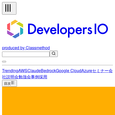
produced by Classmethod
Trending
AWS
Claude
Bedrock
Google Cloud
Azure
セミナー
会
社説明会
勉強会
事例
採用
目次