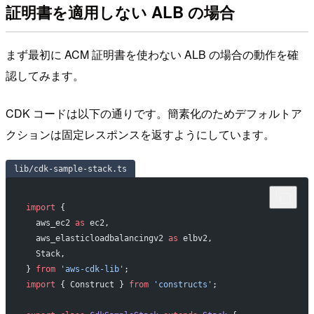
証明書を適用しない ALB の場合
まず最初に ACM 証明書を使わない ALB の場合の動作を確
認してみます。
CDK コードは以下の通りです。簡素化のためデフォルトア
クションは固定レスポンスを返すようにしています。
lib/cdk-sample-stack.ts
import
 {
  aws_ec2 
as
 ec2,
  aws_elasticloadbalancingv2 
as
 elbv2,
  Stack,
} 
from
 'aws-cdk-lib'
;
import
 { Construct } 
from
 'constructs'
;