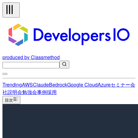
produced by Classmethod
Trending
AWS
Claude
Bedrock
Google Cloud
Azure
セミナー
会
社説明会
勉強会
事例
採用
目次