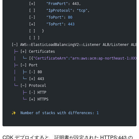
        [+]     
"FromPort"
: 443,
        [ ]     
"IpProtocol"
: 
"tcp"
,
        [-]     
"ToPort"
: 
80
        [+]     
"ToPort"
: 
443
        [ ]   }
        [ ] ]
[~] AWS::ElasticLoadBalancingV2::Listener ALB/Listener ALB
 ├─
 [+] Certificates
 │
   └─
 [{
"CertificateArn"
:
"arn:aws:acm:ap-northeast-1:XXX
 ├─
 [~] Port
 │
   ├─
 [-] 80
 │
   └─
 [+] 443
 └─
 [~] Protocol
     ├─
 [-] HTTP
     └─
 [+] HTTPS
✨
  Number
 of
 stacks
 with
 differences:
 1
CDK デプロイすると、証明書が設定された HTTPS:443 の