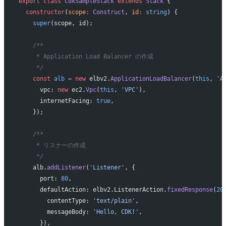
export
 class
 CdkSampleStack
 extends
 Stack
 {
  constructor
(
scope
:
 Construct
, 
id
:
 string
) {
    super
(scope, id);
    /**
     * Application Load Balancer の作成
     */
    const
 alb
 =
 new
 elbv2.
ApplicationLoadBalancer
(
this
, 
'A
      vpc: 
new
 ec2.
Vpc
(
this
, 
'VPC'
),
      internetFacing: 
true
,
    });
    /**
     * リスナーの作成
     */
    alb.
addListener
(
'Listener'
, {
      port: 
80
,
      defaultAction: elbv2.ListenerAction.
fixedResponse
(
20
        contentType: 
'text/plain'
,
        messageBody: 
'Hello, CDK!'
,
      }),