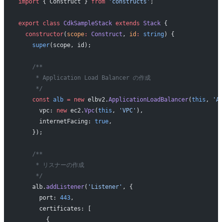
import
 { Construct } 
from
 'constructs'
;
export
 class
 CdkSampleStack
 extends
 Stack
 {
  constructor
(
scope
:
 Construct
, 
id
:
 string
) {
    super
(scope, id);
    /**
     * Application Load Balancer の作成
     */
    const
 alb
 =
 new
 elbv2.
ApplicationLoadBalancer
(
this
, 
'A
      vpc: 
new
 ec2.
Vpc
(
this
, 
'VPC'
),
      internetFacing: 
true
,
    });
    /**
     * リスナーの作成
     */
    alb.
addListener
(
'Listener'
, {
      port: 
443
,
      certificates: [
        {