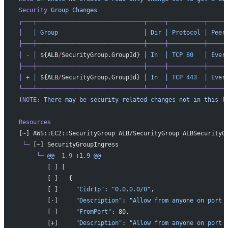
Security
 Group
 Changes
┌───┬──────────────────────────────┬─────┬──────────┬─────
│
   │
 Group
                        │
 Dir
 │
 Protocol
 │
 Peer
├───┼──────────────────────────────┼─────┼──────────┼─────
│
 -
 │
 ${ALB
/
SecurityGroup.GroupId} 
│
 In
  │
 TCP
 80
   │
 Ever
├───┼──────────────────────────────┼─────┼──────────┼─────
│
 +
 │
 ${ALB
/
SecurityGroup.GroupId} 
│
 In
  │
 TCP
 443
  │
 Ever
└───┴──────────────────────────────┴─────┴──────────┴─────
(
NOTE:
 There
 may
 be
 security-related
 changes
 not
 in
 this
 l
Resources
[~] AWS::EC2::SecurityGroup ALB/SecurityGroup ALBSecurityG
 └─
 [~] SecurityGroupIngress
     └─
 @@
 -1,9
 +1,9
 @@
        [ ] [
        [ ]   {
        [ ]     
"CidrIp"
: 
"0.0.0.0/0"
,
        [-]     
"Description"
: 
"Allow from anyone on port 
        [-]     
"FromPort"
: 80,
        [+]     
"Description"
: 
"Allow from anyone on port 