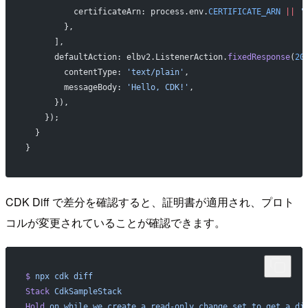
          certificateArn: process.env.
CERTIFICATE_ARN
 ||
 '
        },
      ],
      defaultAction: elbv2.ListenerAction.
fixedResponse
(
20
        contentType: 
'text/plain'
,
        messageBody: 
'Hello, CDK!'
,
      }),
    });
  }
}
CDK Diff で差分を確認すると、証明書が適用され、プロト
コルが変更されていることが確認できます。
$
 npx
 cdk
 diff
Stack
 CdkSampleStack
Hold
 on
 while
 we
 create
 a
 read-only
 change
 set
 to
 get
 a
 di