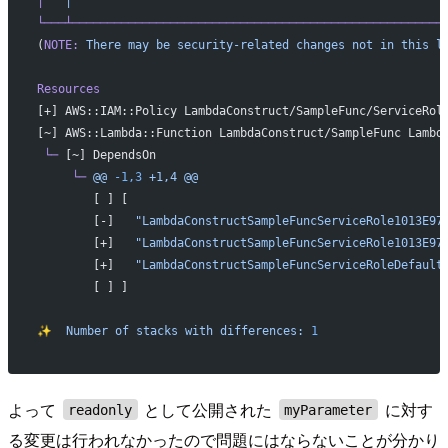
│
   │
                                                     
└───┴─────────────────────────────────────────────────────
(
NOTE:
 There
 may
 be
 security-related
 changes
 not
 in
 this
 l
Resources
[+] AWS::IAM::Policy LambdaConstruct/SampleFunc/ServiceRol
[~] AWS::Lambda::Function LambdaConstruct/SampleFunc Lambd
 └─
 [~] DependsOn
     └─
 @@
 -1,3
 +1,4
 @@
        [ ] [
        [-]   
"LambdaConstructSampleFuncServiceRole1013E97
        [+]   
"LambdaConstructSampleFuncServiceRole1013E97
        [+]   
"LambdaConstructSampleFuncServiceRoleDefault
        [ ] ]
✨
  Number
 of
 stacks
 with
 differences:
 1
よって
として公開された
に対す
readonly
myParameter
る変更は行われなかったので問題にはならないことが分かり