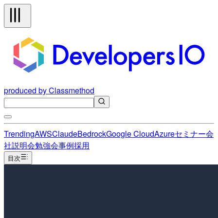
produced by Classmethod
Trending
AWS
Claude
Bedrock
Google Cloud
Azure
セミナー
会
社説明会
勉強会
事例
採用
目次