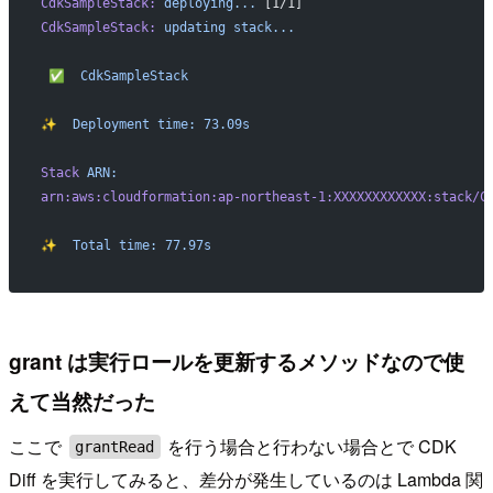
CdkSampleStack:
 deploying...
 [1/1]
CdkSampleStack:
 updating
 stack...
 ✅
  CdkSampleStack
✨
  Deployment
 time:
 73.09s
Stack
 ARN:
arn:aws:cloudformation:ap-northeast-1:XXXXXXXXXXXX:stack/C
✨
  Total
 time:
 77.97s
grant は実行ロールを更新するメソッドなので使
えて当然だった
ここで
を行う場合と行わない場合とで CDK
grantRead
Diff を実行してみると、差分が発生しているのは Lambda 関