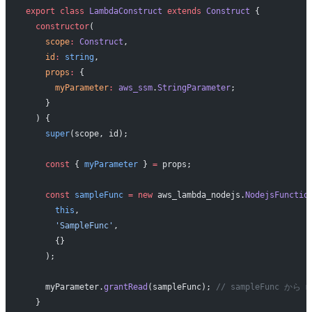
export
 class
 LambdaConstruct
 extends
 Construct
 {
  constructor
(
    scope
:
 Construct
,
    id
:
 string
,
    props
:
 {
      myParameter
:
 aws_ssm
.
StringParameter
;
    }
  ) {
    super
(scope, id);
    const
 { 
myParameter
 } 
=
 props;
    const
 sampleFunc
 =
 new
 aws_lambda_nodejs.
NodejsFunctio
      this
,
      'SampleFunc'
,
      {}
    );
    myParameter.
grantRead
(sampleFunc); 
// sampleFunc か
  }