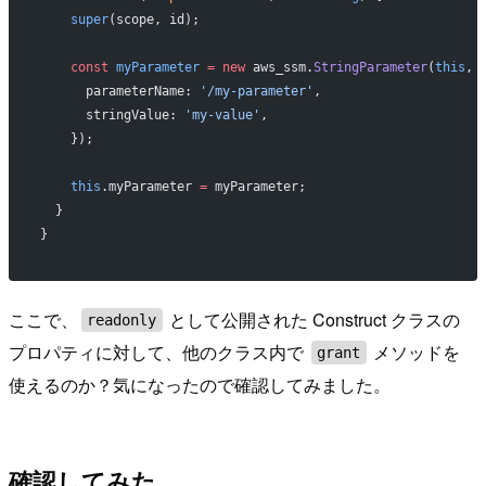
    super
(scope, id);
    const
 myParameter
 =
 new
 aws_ssm.
StringParameter
(
this
, 
      parameterName: 
'/my-parameter'
,
      stringValue: 
'my-value'
,
    });
    this
.myParameter 
=
 myParameter;
  }
}
ここで、
として公開された Construct クラスの
readonly
プロパティに対して、他のクラス内で
メソッドを
grant
使えるのか？気になったので確認してみました。
確認してみた