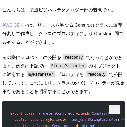
こんにちは、製造ビジネステクノロジー部の若槻です。
AWS CDK
では、リソースを異なる Construct クラスに論理
分割して作成し、クラスのプロパティにより Construct 間で
共有することができます。
その際にプロパティの公開を
で行うことができ
readonly
ます。例えば下記では
のオブジェクト
StringParameter
に対応する
プロパティを
で公開
myParameter
readonly
しています。これにより、クラスの外ではプロパティが変更
不可であることを明示することができます。
export
 class
 ParametersConstruct
 extends
 Construct
 {
  public
 readonly
 myParameter
:
 aws_ssm
.
StringParameter
; 
//
  constructor
(
scope
:
 Construct
, 
id
:
 string
) {