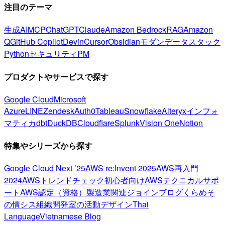
注目のテーマ
生成AI
MCP
ChatGPT
Claude
Amazon Bedrock
RAG
Amazon
Q
GitHub Copilot
Devin
Cursor
Obsidian
モダンデータスタック
Python
セキュリティ
PM
プロダクトやサービスで探す
Google Cloud
Microsoft
Azure
LINE
Zendesk
Auth0
Tableau
Snowflake
Alteryx
インフォ
マティカ
dbt
DuckDB
Cloudflare
Splunk
Vision One
Notion
特集やシリーズから探す
Google Cloud Next ’25
AWS re:Invent 2025
AWS再入門
2024
AWSトレンドチェック
初心者向け
AWSテクニカルサポ
ート
AWS認定（資格）
製造業関連
ジョインブログ
くらめそ
の情シス
組織開発室の活動
デザイン
Thai
Language
Vietnamese Blog