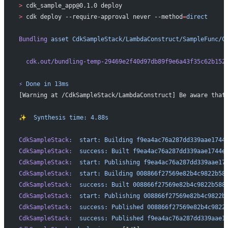
>
 cdk_sample_app@0.1.0 deploy
>
 cdk deploy --require-approval never --method
=
direct
Bundling
 asset
 CdkSampleStack/LambdaConstruct/SampleFunc/C
  cdk.out/bundling-temp-29469e2f40d97db89f9e6a43f35c62b152
⚡
 Done
 in
 13ms
[Warning at /CdkSampleStack/LambdaConstruct] Be aware that
✨
  Synthesis
 time:
 4.88s
CdkSampleStack:
  start:
 Building
 f9ea4ac76a287dd339aae1744
CdkSampleStack:
  success:
 Built
 f9ea4ac76a287dd339aae1744e
CdkSampleStack:
  start:
 Publishing
 f9ea4ac76a287dd339aae17
CdkSampleStack:
  start:
 Building
 008866f27569e82b4c9822b58
CdkSampleStack:
  success:
 Built
 008866f27569e82b4c9822b588
CdkSampleStack:
  start:
 Publishing
 008866f27569e82b4c9822b
CdkSampleStack:
  success:
 Published
 008866f27569e82b4c9822
CdkSampleStack:
  success:
 Published
 f9ea4ac76a287dd339aae1