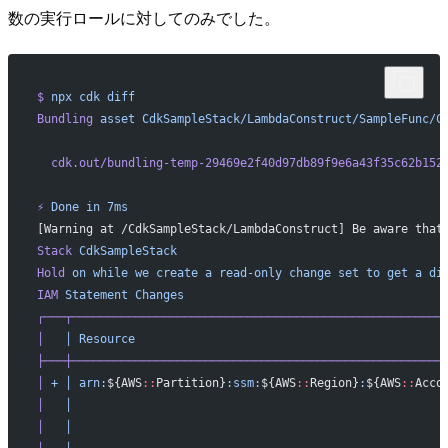
数の実行ロールに対してのみでした。
$
 npx
 cdk
 diff
Bundling
 asset
 CdkSampleStack/LambdaConstruct/SampleFunc/C
  cdk.out/bundling-temp-29469e2f40d97db89f9e6a43f35c62b152
⚡
 Done
 in
 7ms
[Warning at /CdkSampleStack/LambdaConstruct] Be aware that
Stack
 CdkSampleStack
Hold
 on
 while
 we
 create
 a
 read-only
 change
 set
 to
 get
 a
 di
IAM
 Statement
 Changes
┌───┬─────────────────────────────────────────────────────
│
   │
 Resource
                                            
├───┼─────────────────────────────────────────────────────
│
 +
 │
 arn:
${AWS
::
Partition}
:ssm:
${AWS
::
Region}
:
${AWS
::
Acco
│
   │
                                                     
│
   │
                                                     