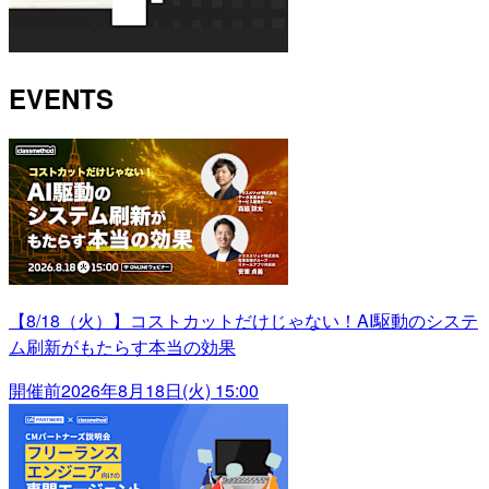
EVENTS
【8/18（火）】コストカットだけじゃない！AI駆動のシステ
ム刷新がもたらす本当の効果
開催前
2026年8月18日(火) 15:00