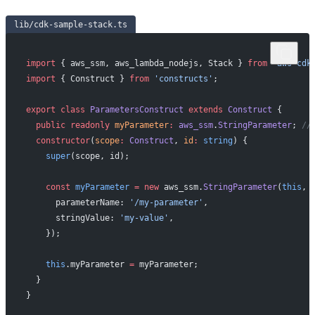
lib/cdk-sample-stack.ts
import
 { aws_ssm, aws_lambda_nodejs, Stack } 
from
 'aws-cdk
import
 { Construct } 
from
 'constructs'
;
export
 class
 ParametersConstruct
 extends
 Construct
 {
  public
 readonly
 myParameter
:
 aws_ssm
.
StringParameter
; 
//
  constructor
(
scope
:
 Construct
, 
id
:
 string
) {
    super
(scope, id);
    const
 myParameter
 =
 new
 aws_ssm.
StringParameter
(
this
, 
      parameterName: 
'/my-parameter'
,
      stringValue: 
'my-value'
,
    });
    this
.myParameter 
=
 myParameter;
  }
}