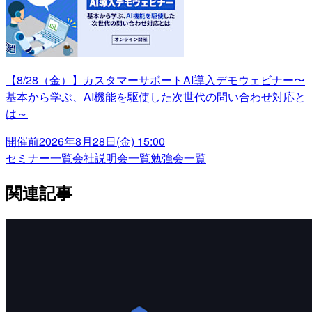
【8/28（金）】カスタマーサポートAI導入デモウェビナー〜
基本から学ぶ、AI機能を駆使した次世代の問い合わせ対応と
は～
開催前
2026年8月28日(金) 15:00
セミナー一覧
会社説明会一覧
勉強会一覧
関連記事