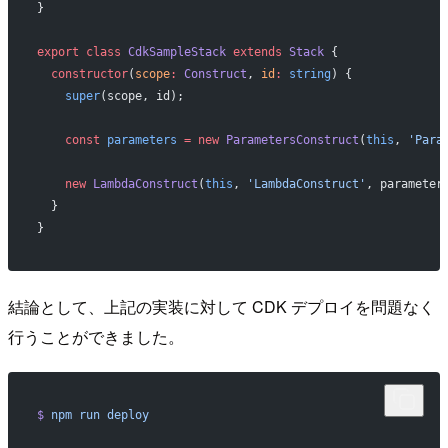
}
export
 class
 CdkSampleStack
 extends
 Stack
 {
  constructor
(
scope
:
 Construct
, 
id
:
 string
) {
    super
(scope, id);
    const
 parameters
 =
 new
 ParametersConstruct
(
this
, 
'Para
    new
 LambdaConstruct
(
this
, 
'LambdaConstruct'
, parameter
  }
}
結論として、上記の実装に対して CDK デプロイを問題なく
行うことができました。
$
 npm
 run
 deploy