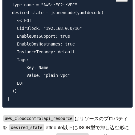
  type_name = "AWS::EC2::VPC"

  desired_state = jsonencode(yamldecode(

    <<-EOT

    CidrBlock: "192.168.0.0/16"

    EnableDnsSupport: true

    EnableDnsHostnames: true

    InstanceTenancy: default

    Tags:

      - Key: Name

        Value: "plain-vpc"

    EOT

  ))

はリソースのプロパティ
aws_cloudcontrolapi_resource
を
attribute以下にJSON型で押し込む形に
desired_state