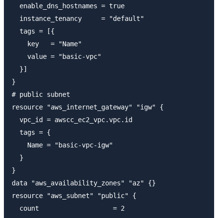
  enable_dns_hostnames = true

  instance_tenancy     = "default"

  tags = [{

    key   = "Name"

    value = "basic-vpc"

  }]

}

# public subnet

resource "aws_internet_gateway" "igw" {

  vpc_id = awscc_ec2_vpc.vpc.id

  tags = {

    Name = "basic-vpc-igw"

  }

}

data "aws_availability_zones" "az" {}

resource "aws_subnet" "public" {

  count                   = 2
