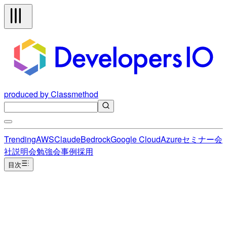
produced by Classmethod
Trending
AWS
Claude
Bedrock
Google Cloud
Azure
セミナー
会
社説明会
勉強会
事例
採用
目次