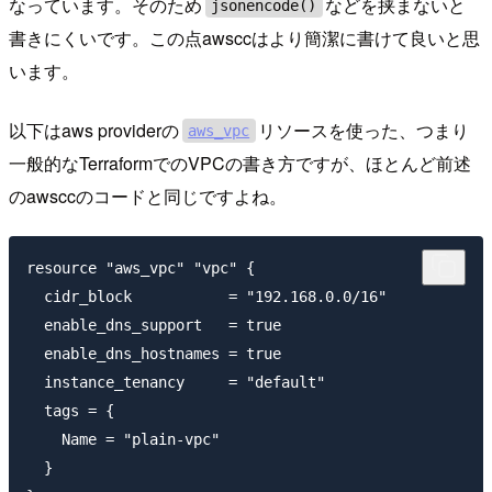
なっています。そのため
などを挟まないと
jsonencode()
書きにくいです。この点awsccはより簡潔に書けて良いと思
います。
以下はaws providerの
リソースを使った、つまり
aws_vpc
一般的なTerraformでのVPCの書き方ですが、ほとんど前述
のawsccのコードと同じですよね。
resource "aws_vpc" "vpc" {

  cidr_block           = "192.168.0.0/16"

  enable_dns_support   = true

  enable_dns_hostnames = true

  instance_tenancy     = "default"

  tags = {

    Name = "plain-vpc"

  }
