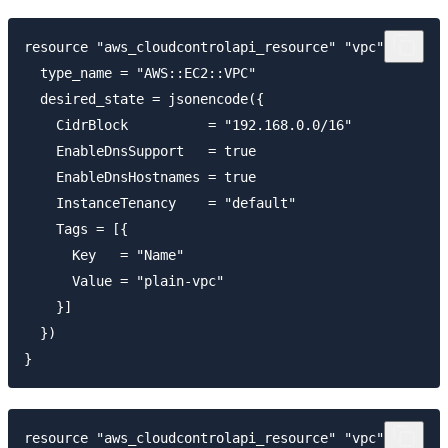
resource "aws_cloudcontrolapi_resource" "vpc" {

  type_name = "AWS::EC2::VPC"

  desired_state = jsonencode({

    CidrBlock          = "192.168.0.0/16"

    EnableDnsSupport   = true

    EnableDnsHostnames = true

    InstanceTenancy    = "default"

    Tags = [{

      Key   = "Name"

      Value = "plain-vpc"

    }]

  })

resource "aws_cloudcontrolapi_resource" "vpc" {
