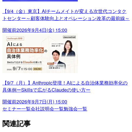
【9/4（金）東京】AIチームメイトが変える次世代コンタク
トセンター～顧客体験向上とオペレーション改革の最前線～
開催前
2026年9月4日(金) 15:00
【9/7（月）】Anthropic登壇！AIによる自治体業務効率化の
具体例ーSkillsで広がるClaudeの使い方ー
開催前
2026年9月7日(月) 15:00
セミナー一覧
会社説明会一覧
勉強会一覧
関連記事