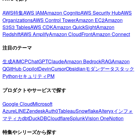
AWS特集
AWS IAM
Amazon Cognito
AWS Security Hub
AWS
Organizations
AWS Control Tower
Amazon EC2
Amazon
S3
S3 Tables
AWS CDK
Amazon QuickSight
Amazon
Redshift
AWS Amplify
Amazon CloudFront
Amazon Connect
注目のテーマ
生成AI
MCP
ChatGPT
Claude
Amazon Bedrock
RAG
Amazon
Q
GitHub Copilot
Devin
Cursor
Obsidian
モダンデータスタック
Python
セキュリティ
PM
プロダクトやサービスで探す
Google Cloud
Microsoft
Azure
LINE
Zendesk
Auth0
Tableau
Snowflake
Alteryx
インフォ
マティカ
dbt
DuckDB
Cloudflare
Splunk
Vision One
Notion
特集やシリーズから探す