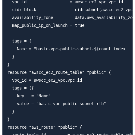
  vpc_id                  = awscc_ec2_vpc.vpc.id

  cidr_block              = cidrsubnet(awscc_ec2_vpc.
  availability_zone       = data.aws_availability_zon
  map_public_ip_on_launch = true

  tags = {

    Name = "basic-vpc-public-subnet-${count.index + 1
  }

}

resource "awscc_ec2_route_table" "public" {

  vpc_id = awscc_ec2_vpc.vpc.id

  tags = [{

    key   = "Name"

    value = "basic-vpc-public-subnet-rtb"

  }]

}

resource "aws_route" "public" {

  route_table_id         = awscc_ec2_route_table.publ