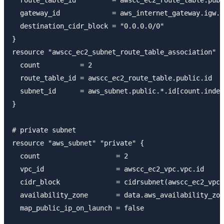
  gateway_id             = aws_internet_gateway.igw.i
  destination_cidr_block = "0.0.0.0/0"

}

resource "awscc_ec2_subnet_route_table_association" "
  count          = 2

  route_table_id = awscc_ec2_route_table.public.id

  subnet_id      = aws_subnet.public.*.id[count.index
}

# private subnet

resource "aws_subnet" "private" {

  count                   = 2

  vpc_id                  = awscc_ec2_vpc.vpc.id

  cidr_block              = cidrsubnet(awscc_ec2_vpc.
  availability_zone       = data.aws_availability_zon
  map_public_ip_on_launch = false
