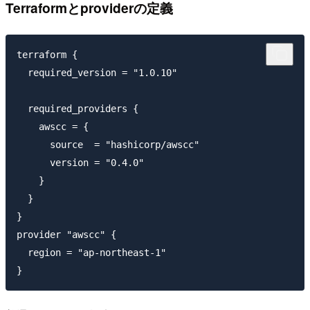
Terraformとproviderの定義
terraform {

  required_version = "1.0.10"

  required_providers {

    awscc = {

      source  = "hashicorp/awscc"

      version = "0.4.0"

    }

  }

}

provider "awscc" {

  region = "ap-northeast-1"
