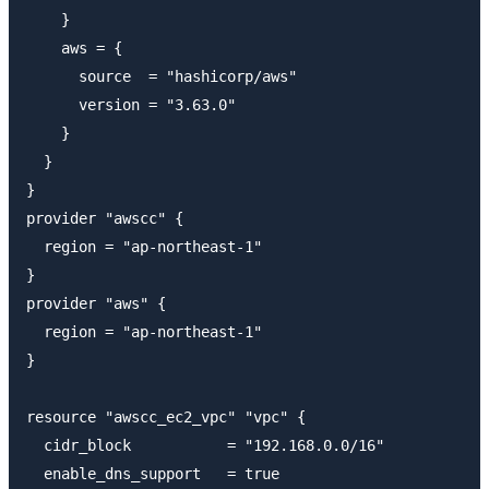
    }

    aws = {

      source  = "hashicorp/aws"

      version = "3.63.0"

    }

  }

}

provider "awscc" {

  region = "ap-northeast-1"

}

provider "aws" {

  region = "ap-northeast-1"

}

resource "awscc_ec2_vpc" "vpc" {

  cidr_block           = "192.168.0.0/16"

  enable_dns_support   = true
