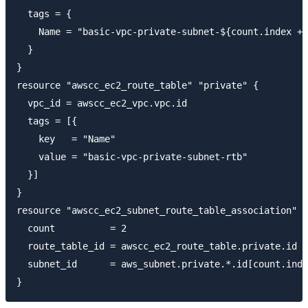
  tags = {

    Name = "basic-vpc-private-subnet-${count.index + 
  }

}

resource "awscc_ec2_route_table" "private" {

  vpc_id = awscc_ec2_vpc.vpc.id

  tags = [{

    key   = "Name"

    value = "basic-vpc-private-subnet-rtb"

  }]

}

resource "awscc_ec2_subnet_route_table_association" "
  count          = 2

  route_table_id = awscc_ec2_route_table.private.id

  subnet_id      = aws_subnet.private.*.id[count.inde