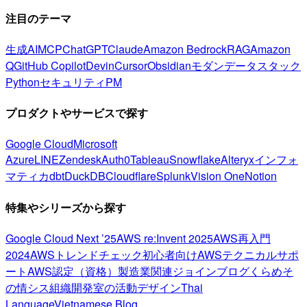
注目のテーマ
生成AI
MCP
ChatGPT
Claude
Amazon Bedrock
RAG
Amazon
Q
GitHub Copilot
Devin
Cursor
Obsidian
モダンデータスタック
Python
セキュリティ
PM
プロダクトやサービスで探す
Google Cloud
Microsoft
Azure
LINE
Zendesk
Auth0
Tableau
Snowflake
Alteryx
インフォ
マティカ
dbt
DuckDB
Cloudflare
Splunk
Vision One
Notion
特集やシリーズから探す
Google Cloud Next ’25
AWS re:Invent 2025
AWS再入門
2024
AWSトレンドチェック
初心者向け
AWSテクニカルサポ
ート
AWS認定（資格）
製造業関連
ジョインブログ
くらめそ
の情シス
組織開発室の活動
デザイン
Thai
Language
Vietnamese Blog