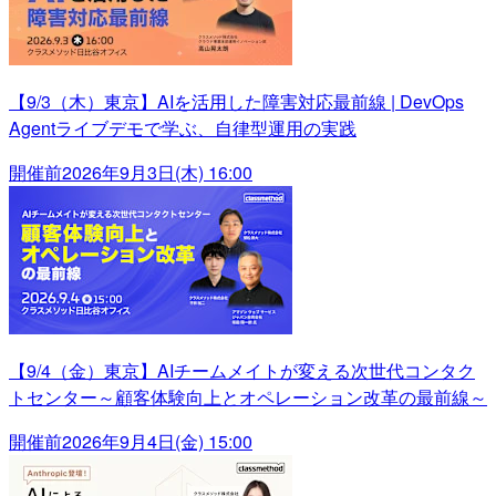
【9/3（木）東京】AIを活用した障害対応最前線 | DevOps
Agentライブデモで学ぶ、自律型運用の実践
開催前
2026年9月3日(木) 16:00
【9/4（金）東京】AIチームメイトが変える次世代コンタク
トセンター～顧客体験向上とオペレーション改革の最前線～
開催前
2026年9月4日(金) 15:00