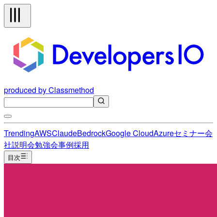
produced by Classmethod
Trending
AWS
Claude
Bedrock
Google Cloud
Azure
セミナー
会
社説明会
勉強会
事例
採用
目次