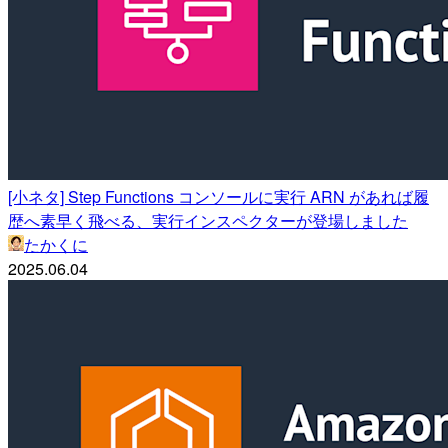
[小ネタ] Step Functions コンソールに実行 ARN があれば履
歴へ素早く飛べる、実行インスペクターが登場しました
たかくに
2025.06.04