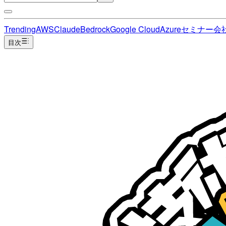
Trending
AWS
Claude
Bedrock
Google Cloud
Azure
セミナー
会
目次