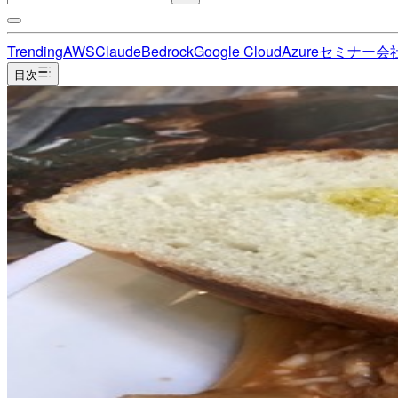
Trending
AWS
Claude
Bedrock
Google Cloud
Azure
セミナー
会
目次