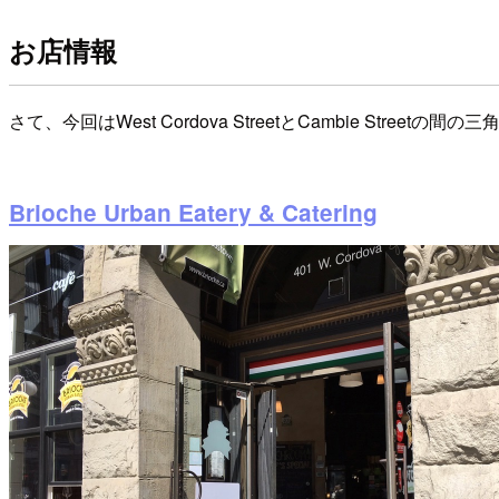
お店情報
さて、今回はWest Cordova StreetとCambie S
Brioche Urban Eatery & Catering