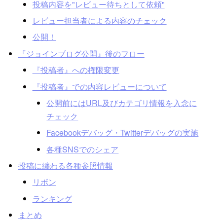
投稿内容を"レビュー待ちとして依頼"
レビュー担当者による内容のチェック
公開！
『ジョインブログ公開』後のフロー
『投稿者』への権限変更
『投稿者』での内容レビューについて
公開前にはURL及びカテゴリ情報を入念に
チェック
Facebookデバッグ・Twitterデバッグの実施
各種SNSでのシェア
投稿に纏わる各種参照情報
リボン
ランキング
まとめ