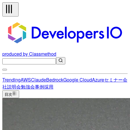
produced by Classmethod
Trending
AWS
Claude
Bedrock
Google Cloud
Azure
セミナー
会
社説明会
勉強会
事例
採用
目次