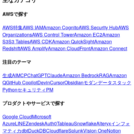
AWSで探す
AWS特集
AWS IAM
Amazon Cognito
AWS Security Hub
AWS
Organizations
AWS Control Tower
Amazon EC2
Amazon
S3
S3 Tables
AWS CDK
Amazon QuickSight
Amazon
Redshift
AWS Amplify
Amazon CloudFront
Amazon Connect
注目のテーマ
生成AI
MCP
ChatGPT
Claude
Amazon Bedrock
RAG
Amazon
Q
GitHub Copilot
Devin
Cursor
Obsidian
モダンデータスタック
Python
セキュリティ
PM
プロダクトやサービスで探す
Google Cloud
Microsoft
Azure
LINE
Zendesk
Auth0
Tableau
Snowflake
Alteryx
インフォ
マティカ
dbt
DuckDB
Cloudflare
Splunk
Vision One
Notion