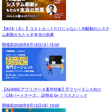
【8/18（火）】コストカットだけじゃない！AI駆動のシステ
ム刷新がもたらす本当の効果
開催前
2026年8月18日(火) 15:00
【AI/AWS/アプリ/データ案件特集】ITフリーランス向け
「CMパートナーズ」 説明会 by クラスメソッド
開催前
2026年8月12日(水) 19:00