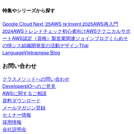
特集やシリーズから探す
Google Cloud Next ’25
AWS re:Invent 2025
AWS再入門
2024
AWSトレンドチェック
初心者向け
AWSテクニカルサポ
ート
AWS認定（資格）
製造業関連
ジョインブログ
くらめそ
の情シス
組織開発室の活動
デザイン
Thai
Language
Vietnamese Blog
お問い合わせ
クラスメソッドへの問い合わせ
DevelopersIOへのご意見
AWSに関するご相談
資料ダウンロード
メールマガジン登録
セミナー情報
採用情報
会社説明会