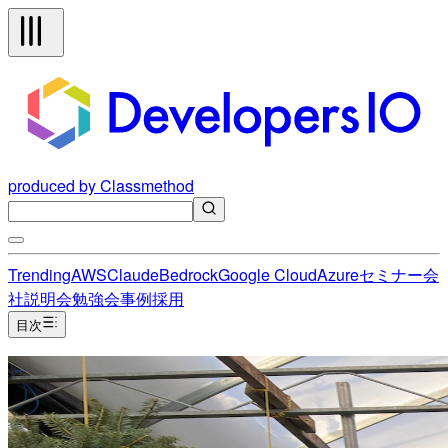
produced by Classmethod
Trending
AWS
Claude
Bedrock
Google Cloud
Azure
セミナー
会
社説明会
勉強会
事例
採用
目次