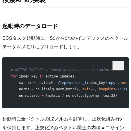
起動時のデータロード
ECSタスク起動時に、S3から3つのインデックスのベクトル
データをメモリにプリロードします。
# ACTIVE_INDEXES = "nova/ja-s,nova/en-s,titan/en-s"
for
 index_key 
in
 active_indexes:
    matrix 
=
 np.load(
f
'/tmp/vectors_
{
index_key
}
.npy'
, 
mmap
    norms 
=
 np.linalg.norm(matrix, 
axis
=
1
, 
keepdims
=
True
)
    normalized 
=
 (matrix 
/
 norms).astype(np.float32)
起動時に全ベクトルのL2ノルムを計算し、正規化済み行列
を保持します。正規化済みベクトル同士の内積 = コサイン