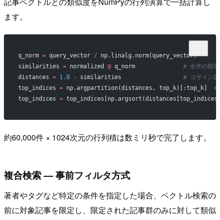
記事ベクトルとの類似度をNumPyの行列演算で一括計算し
ます。
q_norm 
=
 query_vector 
/
 np.linalg.norm(query_vector)
similarities 
=
 normalized 
@
 q_norm              
# 全件の類
distances 
=
 1.0
 -
 similarities                  
# コサイン
top_indices 
=
 np.argpartition(distances, top_k)[:top_k]  
#
top_indices 
=
 top_indices[np.argsort(distances[top_indices
約60,000件 × 1024次元の行列積は数ミリ秒で完了します。
複合検索 — 事前フィルタ方式
著者やタグなど特定の条件を指定した場合、ベクトル検索の
前に対象記事を限定し、限定された記事群のみに対して類似