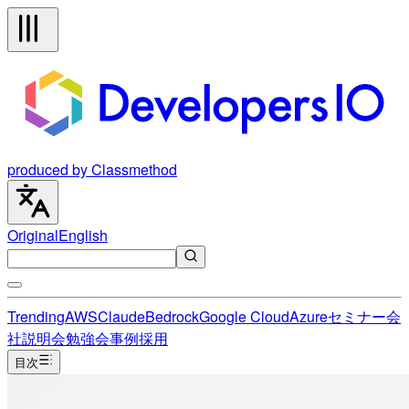
produced by Classmethod
Original
English
Trending
AWS
Claude
Bedrock
Google Cloud
Azure
セミナー
会
社説明会
勉強会
事例
採用
目次