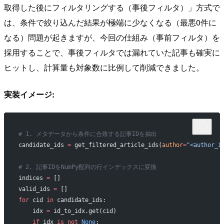
取得した後にフィルタリングする（事後フィルタ）」方式で
は、条件で絞り込んだ結果が極端に少なくなる（最悪0件に
なる）問題が起きますが、今回の仕組み（事前フィルタ）を
採用することで、事後フィルタでは漏れていた記事も確実に
ヒットし、計算量も対象数に比例して削減できました。
実装イメージ:
# 1. メタデータから条件に合致する記事IDを抽出
candidate_ids 
=
 get_filtered_article_ids(
author
=
"<author_i
# 2. 記事IDをNumPy配列の行インデックスに変換
indices 
=
 []
valid_ids 
=
 []
for
 cid 
in
 candidate_ids:
    idx 
=
 id_to_idx.get(cid)
    if
 idx 
is
 not
 None
: