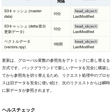
間隔
S3キャッシュ (master-
head_object
10分
data)
LastModified
S3キャッシュ (delta/差分
head_object
10分
更新データ)
LastModified
ベクトルデータ
head_object
1時間
(vectors.npy)
LastModified
更新は、グローバル変数の参照先をアトミックに差し替える
方式です。バックグラウンドで新しいデータを完全に構築し
てから参照先を切り替えるため、リクエスト処理中のプロセ
スは旧データを安全に使い続け、次のリクエストからは瞬時
に新データが参照されます。
ヘルスチェック