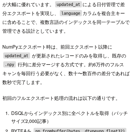
が大幅に優れています。
による日付管理で差
updated_at
分エクスポートを実現し、
カラムを複合主キー
language
に含めることで、複数言語のインデックスを同一テーブルで
管理できる設計としています。
NumPyエクスポート時は、前回エクスポート以降に
が更新されたレコードのみを取得し、既存の
updated_at
行列に差分マージする方式です。約6万件のフルス
.npy
キャンを毎回行う必要がなく、数十〜数百件の差分であれば
数秒で完了します。
初回のフルエクスポート処理の流れは以下の通りです。
DSQLからインデックス別に全ベクトルを取得（バッチ
サイズ2,000記事）
BYTEAを
np.frombuffer(bytes, dtype=np.float32)