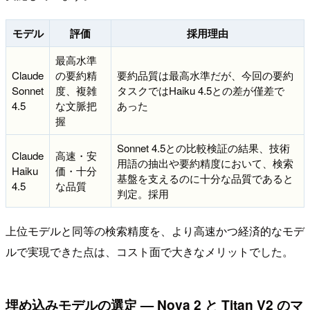
モデル
評価
採用理由
最高水準
Claude
の要約精
要約品質は最高水準だが、今回の要約
Sonnet
度、複雑
タスクではHaiku 4.5との差が僅差で
4.5
な文脈把
あった
握
Sonnet 4.5との比較検証の結果、技術
Claude
高速・安
用語の抽出や要約精度において、検索
Haiku
価・十分
基盤を支えるのに十分な品質であると
4.5
な品質
判定。採用
上位モデルと同等の検索精度を、より高速かつ経済的なモデ
ルで実現できた点は、コスト面で大きなメリットでした。
埋め込みモデルの選定 — Nova 2 と Titan V2 のマ