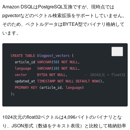
Amazon DSQLはPostgreSQL互換ですが、現時点では
pgvectorなどのベクトル検索拡張をサポートしていません。
そのため、ベクトルデータはBYTEA型でバイナリ格納して
います。
CREATE
 TABLE
 blogpost_vectors
 (
  article_id 
VARCHAR
(
50
) 
NOT NULL
,
  language
   VARCHAR
(
10
) 
NOT NULL
,
  vector
     BYTEA
 NOT NULL
,        
-- 1024次元 × float32 =
  updated_at 
TIMESTAMP
 NOT NULL
 DEFAULT
 NOW
(),
  PRIMARY KEY
 (article_id, 
language
)
);
1024次元のfloat32ベクトルは4,096バイトのバイナリとな
り、JSON形式（数値をテキスト表現）と比較して格納効率