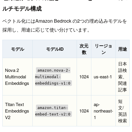
ルチモデル構成
ベクトル化にはAmazon Bedrock の2つの埋め込みモデルを
採用し、用途に応じて使い分けています。
次元
リージョ
モデル
モデルID
用途
数
ン
日本
Nova 2
語検
amazon.nova-2-
Multimodal
1024
us-east-1
索、
multimodal-
Embeddings
関連
embeddings-v1:0
記事
短
Titan Text
ap-
文/
amazon.titan-
Embeddings
1024
northeast-
英語
embed-text-v2:0
V2
1
検索