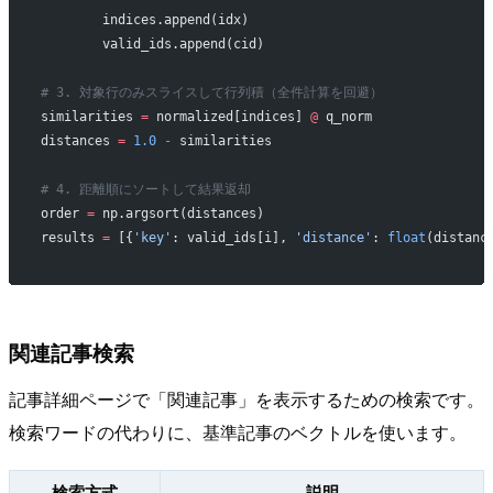
        indices.append(idx)
        valid_ids.append(cid)
# 3. 対象行のみスライスして行列積（全件計算を回避）
similarities 
=
 normalized[indices] 
@
 q_norm
distances 
=
 1.0
 -
 similarities
# 4. 距離順にソートして結果返却
order 
=
 np.argsort(distances)
results 
=
 [{
'key'
: valid_ids[i], 
'distance'
: 
float
(distanc
関連記事検索
記事詳細ページで「関連記事」を表示するための検索です。
検索ワードの代わりに、基準記事のベクトルを使います。
検索方式
説明