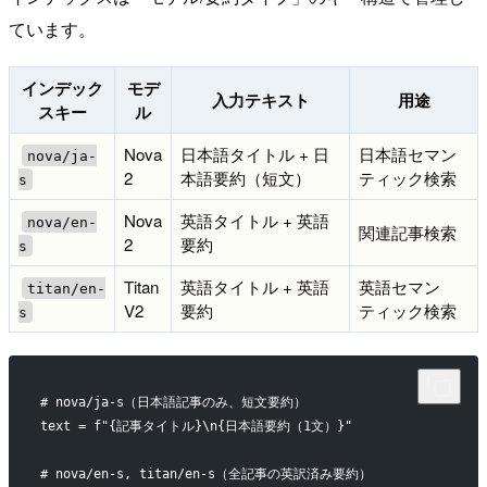
ています。
インデック
モデ
入力テキスト
用途
スキー
ル
Nova
日本語タイトル + 日
日本語セマン
nova/ja-
2
本語要約（短文）
ティック検索
s
Nova
英語タイトル + 英語
nova/en-
関連記事検索
2
要約
s
Titan
英語タイトル + 英語
英語セマン
titan/en-
V2
要約
ティック検索
s
# nova/ja-s（日本語記事のみ、短文要約）
text = f"{記事タイトル}\n{日本語要約（1文）}"
# nova/en-s, titan/en-s（全記事の英訳済み要約）