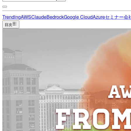
Trending
AWS
Claude
Bedrock
Google Cloud
Azure
セミナー
会
目次