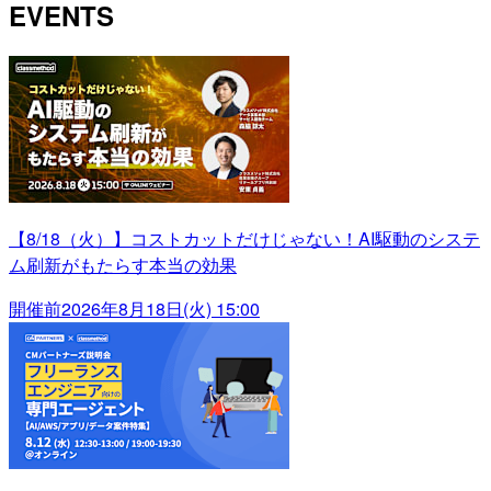
EVENTS
【8/18（火）】コストカットだけじゃない！AI駆動のシステ
ム刷新がもたらす本当の効果
開催前
2026年8月18日(火) 15:00