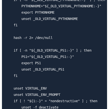
        PYTHONHOME="${_OLD_VIRTUAL_PYTHONHOME:-}"

        export PYTHONHOME

        unset _OLD_VIRTUAL_PYTHONHOME

    fi

    hash -r 2> /dev/null

    if [ -n "${_OLD_VIRTUAL_PS1:-}" ] ; then

        PS1="${_OLD_VIRTUAL_PS1:-}"

        export PS1

        unset _OLD_VIRTUAL_PS1

    fi

    unset VIRTUAL_ENV

    unset VIRTUAL_ENV_PROMPT

    if [ ! "${1:-}" = "nondestructive" ] ; then

        unset -f deactivate
