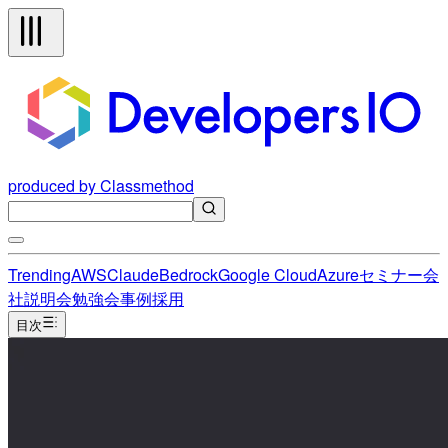
produced by Classmethod
Trending
AWS
Claude
Bedrock
Google Cloud
Azure
セミナー
会
社説明会
勉強会
事例
採用
目次