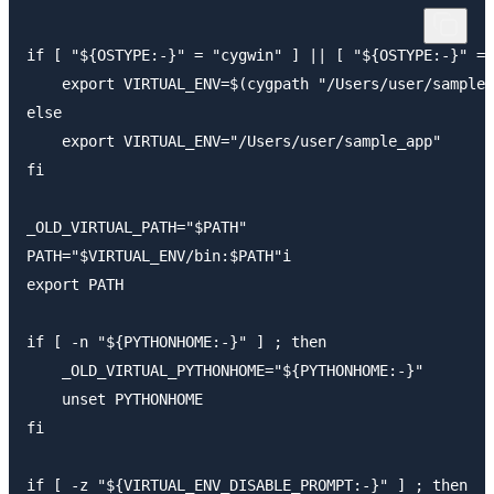
if [ "${OSTYPE:-}" = "cygwin" ] || [ "${OSTYPE:-}" = 
    export VIRTUAL_ENV=$(cygpath "/Users/user/sample_
else

    export VIRTUAL_ENV="/Users/user/sample_app"

fi

_OLD_VIRTUAL_PATH="$PATH"

PATH="$VIRTUAL_ENV/bin:$PATH"i

export PATH

if [ -n "${PYTHONHOME:-}" ] ; then

    _OLD_VIRTUAL_PYTHONHOME="${PYTHONHOME:-}"

    unset PYTHONHOME

fi

if [ -z "${VIRTUAL_ENV_DISABLE_PROMPT:-}" ] ; then
