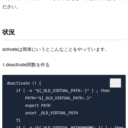
ださい。
状況
activateは簡単にいうとこんなことをやっています。
1.deactivate関数を作る
deactivate () {

    if [ -n "${_OLD_VIRTUAL_PATH:-}" ] ; then

        PATH="${_OLD_VIRTUAL_PATH:-}"

        export PATH

        unset _OLD_VIRTUAL_PATH

    fi

    if [ -n "${_OLD_VIRTUAL_PYTHONHOME:-}" ] ; then
