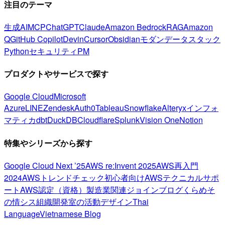
注目のテーマ
生成AI
MCP
ChatGPT
Claude
Amazon Bedrock
RAG
Amazon
Q
GitHub Copilot
Devin
Cursor
Obsidian
モダンデータスタック
Python
セキュリティ
PM
プロダクトやサービスで探す
Google Cloud
Microsoft
Azure
LINE
Zendesk
Auth0
Tableau
Snowflake
Alteryx
インフォ
マティカ
dbt
DuckDB
Cloudflare
Splunk
Vision One
Notion
特集やシリーズから探す
Google Cloud Next ’25
AWS re:Invent 2025
AWS再入門
2024
AWSトレンドチェック
初心者向け
AWSテクニカルサポ
ート
AWS認定（資格）
製造業関連
ジョインブログ
くらめそ
の情シス
組織開発室の活動
デザイン
Thai
Language
Vietnamese Blog