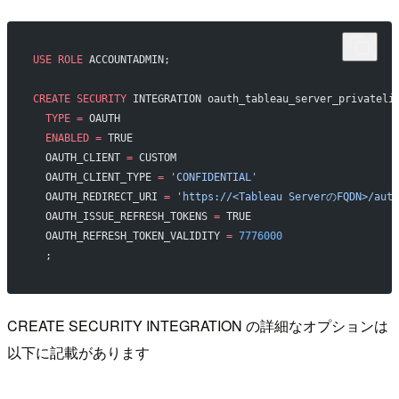
USE
 ROLE
 ACCOUNTADMIN;
CREATE
 SECURITY
 INTEGRATION oauth_tableau_server_privateli
  TYPE
 =
 OAUTH
  ENABLED
 =
 TRUE
  OAUTH_CLIENT 
=
 CUSTOM
  OAUTH_CLIENT_TYPE 
=
 'CONFIDENTIAL'
  OAUTH_REDIRECT_URI 
=
 'https://<Tableau ServerのFQDN>/auth
  OAUTH_ISSUE_REFRESH_TOKENS 
=
 TRUE
  OAUTH_REFRESH_TOKEN_VALIDITY 
=
 7776000
  ;
CREATE SECURITY INTEGRATION の詳細なオプションは
以下に記載があります