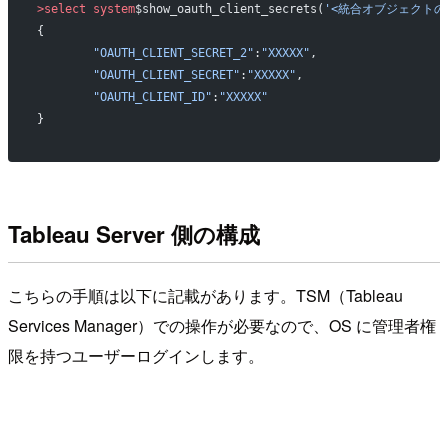
>select
 system
$show_oauth_client_secrets(
'<統合オブジェクトの
{
	"OAUTH_CLIENT_SECRET_2"
:
"XXXXX"
,
	"OAUTH_CLIENT_SECRET"
:
"XXXXX"
,
	"OAUTH_CLIENT_ID"
:
"XXXXX"
}
Tableau Server 側の構成
こちらの手順は以下に記載があります。TSM（Tableau
Services Manager）での操作が必要なので、OS に管理者権
限を持つユーザーログインします。