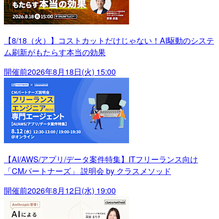
【8/18（火）】コストカットだけじゃない！AI駆動のシステ
ム刷新がもたらす本当の効果
開催前
2026年8月18日(火) 15:00
【AI/AWS/アプリ/データ案件特集】ITフリーランス向け
「CMパートナーズ」 説明会 by クラスメソッド
開催前
2026年8月12日(水) 19:00