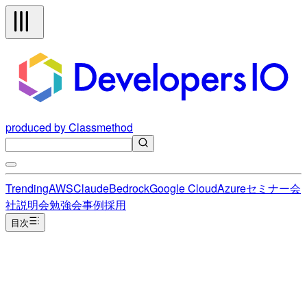
produced by Classmethod
Trending
AWS
Claude
Bedrock
Google Cloud
Azure
セミナー
会
社説明会
勉強会
事例
採用
目次