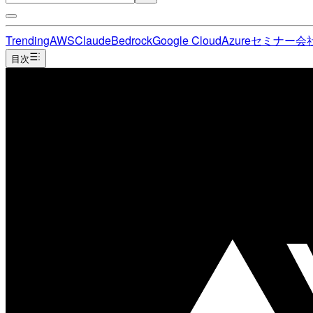
Trending
AWS
Claude
Bedrock
Google Cloud
Azure
セミナー
会
目次