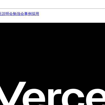
社説明会
勉強会
事例
採用