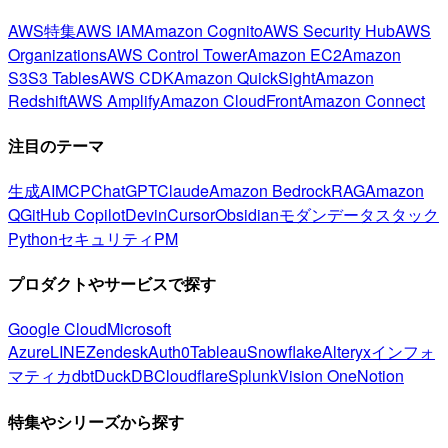
AWS特集
AWS IAM
Amazon Cognito
AWS Security Hub
AWS
Organizations
AWS Control Tower
Amazon EC2
Amazon
S3
S3 Tables
AWS CDK
Amazon QuickSight
Amazon
Redshift
AWS Amplify
Amazon CloudFront
Amazon Connect
注目のテーマ
生成AI
MCP
ChatGPT
Claude
Amazon Bedrock
RAG
Amazon
Q
GitHub Copilot
Devin
Cursor
Obsidian
モダンデータスタック
Python
セキュリティ
PM
プロダクトやサービスで探す
Google Cloud
Microsoft
Azure
LINE
Zendesk
Auth0
Tableau
Snowflake
Alteryx
インフォ
マティカ
dbt
DuckDB
Cloudflare
Splunk
Vision One
Notion
特集やシリーズから探す