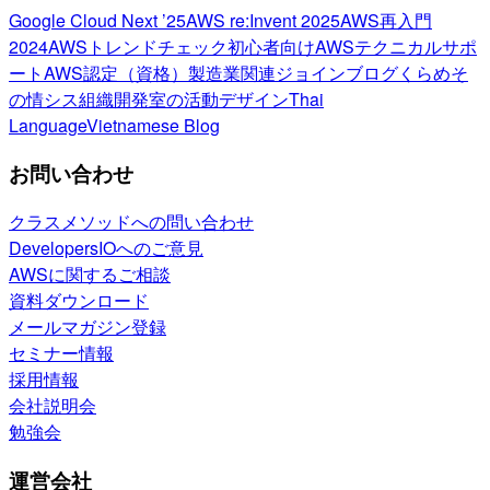
Google Cloud Next ’25
AWS re:Invent 2025
AWS再入門
2024
AWSトレンドチェック
初心者向け
AWSテクニカルサポ
ート
AWS認定（資格）
製造業関連
ジョインブログ
くらめそ
の情シス
組織開発室の活動
デザイン
Thai
Language
Vietnamese Blog
お問い合わせ
クラスメソッドへの問い合わせ
DevelopersIOへのご意見
AWSに関するご相談
資料ダウンロード
メールマガジン登録
セミナー情報
採用情報
会社説明会
勉強会
運営会社