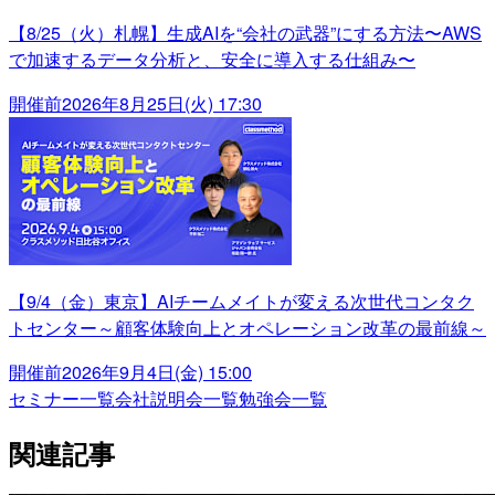
【8/25（火）札幌】生成AIを“会社の武器”にする方法〜AWS
で加速するデータ分析と、安全に導入する仕組み〜
開催前
2026年8月25日(火) 17:30
【9/4（金）東京】AIチームメイトが変える次世代コンタク
トセンター～顧客体験向上とオペレーション改革の最前線～
開催前
2026年9月4日(金) 15:00
セミナー一覧
会社説明会一覧
勉強会一覧
関連記事