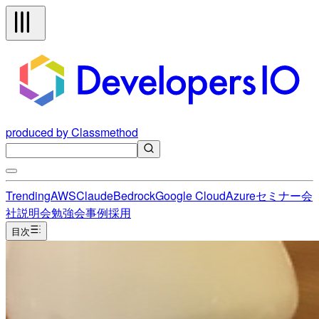
produced by Classmethod
Trending
AWS
Claude
Bedrock
Google Cloud
Azure
セミナー
会
社説明会
勉強会
事例
採用
目次