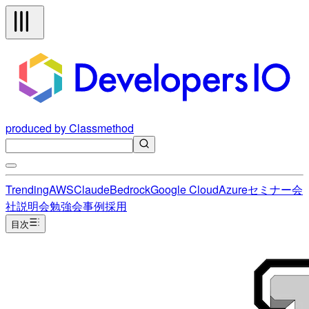
produced by Classmethod
Trending
AWS
Claude
Bedrock
Google Cloud
Azure
セミナー
会
社説明会
勉強会
事例
採用
目次