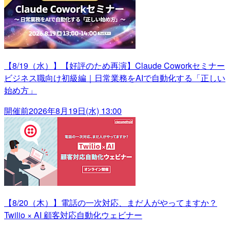
【8/19（水）】【好評のため再演】Claude Coworkセミナー
ビジネス職向け初級編｜日常業務をAIで自動化する「正しい
始め方」
開催前
2026年8月19日(水) 13:00
【8/20（木）】電話の一次対応、まだ人がやってますか？
Twilio × AI 顧客対応自動化ウェビナー