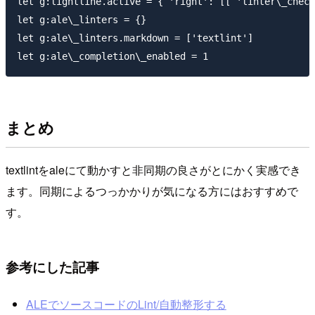
let g:lightline.active = { 'right': [[ 'linter\_check
let g:ale\_linters = {}

let g:ale\_linters.markdown = ['textlint']

まとめ
textlintをaleにて動かすと非同期の良さがとにかく実感でき
ます。同期によるつっかかりが気になる方にはおすすめで
す。
参考にした記事
ALEでソースコードのLint/自動整形する