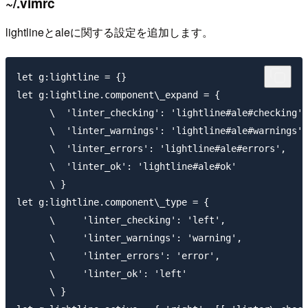
~/.vimrc
lightlineとaleに関する設定を追加します。
let g:lightline = {}

let g:lightline.component\_expand = {

      \  'linter_checking': 'lightline#ale#checking',

      \  'linter_warnings': 'lightline#ale#warnings',

      \  'linter_errors': 'lightline#ale#errors',

      \  'linter_ok': 'lightline#ale#ok'

      \ }

let g:lightline.component\_type = {

      \     'linter_checking': 'left',

      \     'linter_warnings': 'warning',

      \     'linter_errors': 'error',

      \     'linter_ok': 'left'

      \ }
