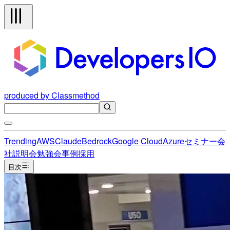
produced by Classmethod
Trending
AWS
Claude
Bedrock
Google Cloud
Azure
セミナー
会
社説明会
勉強会
事例
採用
目次