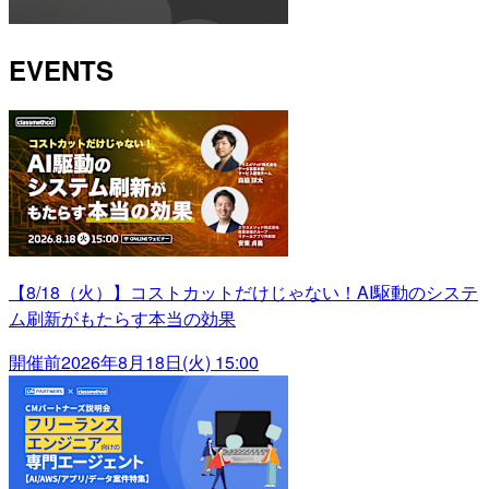
EVENTS
【8/18（火）】コストカットだけじゃない！AI駆動のシステ
ム刷新がもたらす本当の効果
開催前
2026年8月18日(火) 15:00