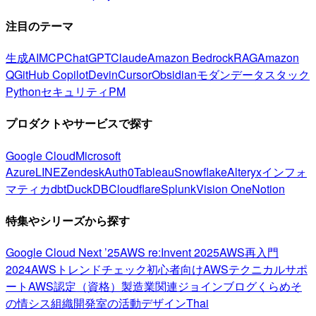
注目のテーマ
生成AI
MCP
ChatGPT
Claude
Amazon Bedrock
RAG
Amazon
Q
GitHub Copilot
Devin
Cursor
Obsidian
モダンデータスタック
Python
セキュリティ
PM
プロダクトやサービスで探す
Google Cloud
Microsoft
Azure
LINE
Zendesk
Auth0
Tableau
Snowflake
Alteryx
インフォ
マティカ
dbt
DuckDB
Cloudflare
Splunk
Vision One
Notion
特集やシリーズから探す
Google Cloud Next ’25
AWS re:Invent 2025
AWS再入門
2024
AWSトレンドチェック
初心者向け
AWSテクニカルサポ
ート
AWS認定（資格）
製造業関連
ジョインブログ
くらめそ
の情シス
組織開発室の活動
デザイン
Thai