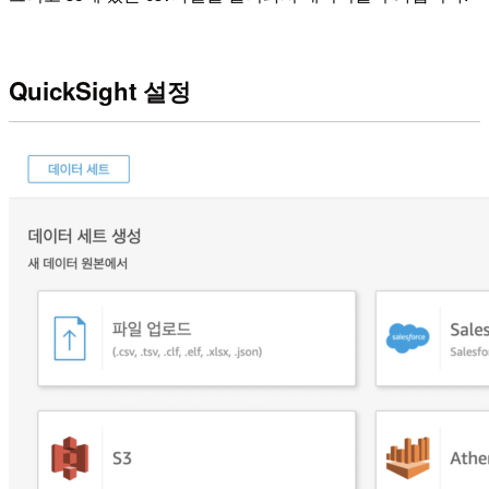
QuickSight 설정