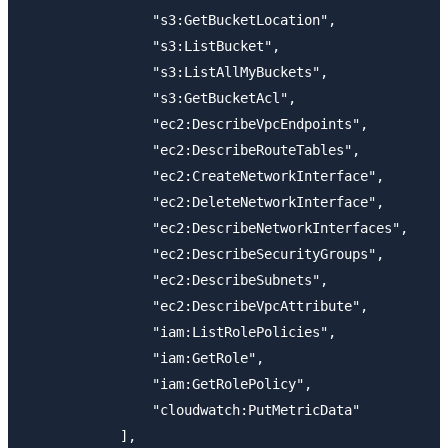
                "s3:GetBucketLocation",

                "s3:ListBucket",

                "s3:ListAllMyBuckets",

                "s3:GetBucketAcl",

                "ec2:DescribeVpcEndpoints",

                "ec2:DescribeRouteTables",

                "ec2:CreateNetworkInterface",

                "ec2:DeleteNetworkInterface",

                "ec2:DescribeNetworkInterfaces",

                "ec2:DescribeSecurityGroups",

                "ec2:DescribeSubnets",

                "ec2:DescribeVpcAttribute",

                "iam:ListRolePolicies",

                "iam:GetRole",

                "iam:GetRolePolicy",

                "cloudwatch:PutMetricData"

            ],
