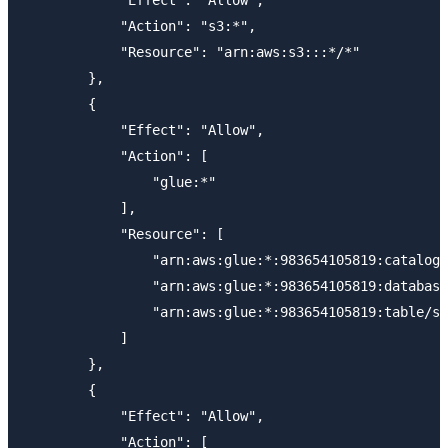
            "Effect": "Allow",

            "Action": "s3:*",

            "Resource": "arn:aws:s3:::*/*"

        },

        {

            "Effect": "Allow",

            "Action": [

                "glue:*"

            ],

            "Resource": [

                "arn:aws:glue:*:983654105819:catalog"
                "arn:aws:glue:*:983654105819:database
                "arn:aws:glue:*:983654105819:table/sp
            ]

        },

        {

            "Effect": "Allow",

            "Action": [
