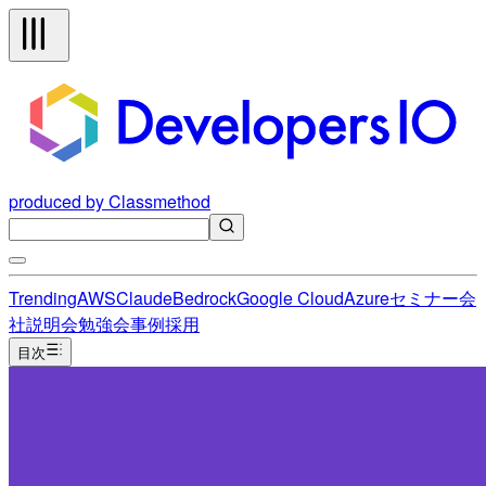
produced by Classmethod
Trending
AWS
Claude
Bedrock
Google Cloud
Azure
セミナー
会
社説明会
勉強会
事例
採用
目次