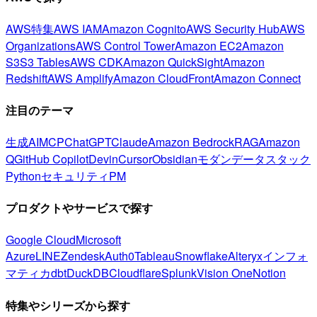
AWS特集
AWS IAM
Amazon Cognito
AWS Security Hub
AWS
Organizations
AWS Control Tower
Amazon EC2
Amazon
S3
S3 Tables
AWS CDK
Amazon QuickSight
Amazon
Redshift
AWS Amplify
Amazon CloudFront
Amazon Connect
注目のテーマ
生成AI
MCP
ChatGPT
Claude
Amazon Bedrock
RAG
Amazon
Q
GitHub Copilot
Devin
Cursor
Obsidian
モダンデータスタック
Python
セキュリティ
PM
プロダクトやサービスで探す
Google Cloud
Microsoft
Azure
LINE
Zendesk
Auth0
Tableau
Snowflake
Alteryx
インフォ
マティカ
dbt
DuckDB
Cloudflare
Splunk
Vision One
Notion
特集やシリーズから探す