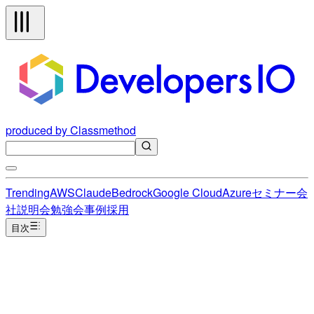
produced by Classmethod
Trending
AWS
Claude
Bedrock
Google Cloud
Azure
セミナー
会
社説明会
勉強会
事例
採用
目次