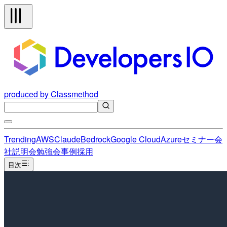
produced by Classmethod
Trending
AWS
Claude
Bedrock
Google Cloud
Azure
セミナー
会
社説明会
勉強会
事例
採用
目次