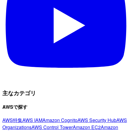
主なカテゴリ
AWSで探す
AWS特集
AWS IAM
Amazon Cognito
AWS Security Hub
AWS
Organizations
AWS Control Tower
Amazon EC2
Amazon