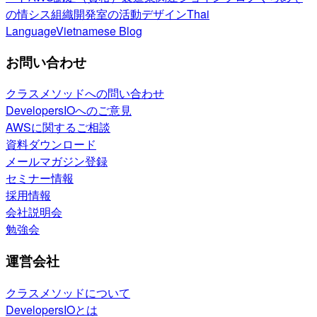
の情シス
組織開発室の活動
デザイン
Thai
Language
Vietnamese Blog
お問い合わせ
クラスメソッドへの問い合わせ
DevelopersIOへのご意見
AWSに関するご相談
資料ダウンロード
メールマガジン登録
セミナー情報
採用情報
会社説明会
勉強会
運営会社
クラスメソッドについて
DevelopersIOとは