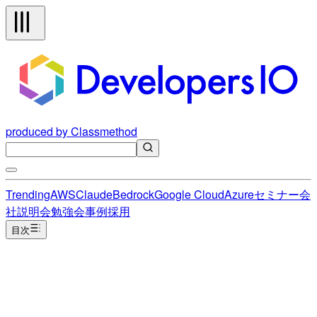
produced by Classmethod
Trending
AWS
Claude
Bedrock
Google Cloud
Azure
セミナー
会
社説明会
勉強会
事例
採用
目次