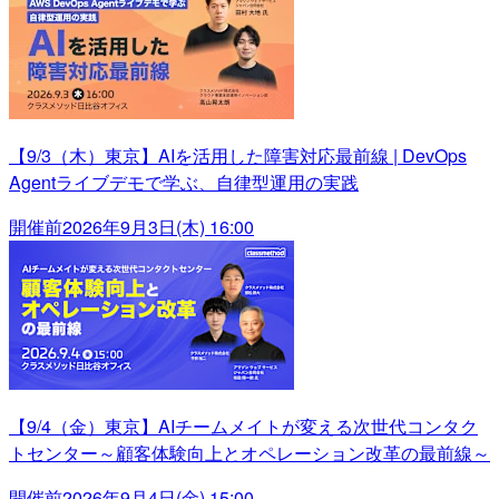
【9/3（木）東京】AIを活用した障害対応最前線 | DevOps
Agentライブデモで学ぶ、自律型運用の実践
開催前
2026年9月3日(木) 16:00
【9/4（金）東京】AIチームメイトが変える次世代コンタク
トセンター～顧客体験向上とオペレーション改革の最前線～
開催前
2026年9月4日(金) 15:00