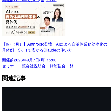
【9/7（月）】Anthropic登壇！AIによる自治体業務効率化の
具体例ーSkillsで広がるClaudeの使い方ー
開催前
2026年9月7日(月) 15:00
セミナー一覧
会社説明会一覧
勉強会一覧
関連記事