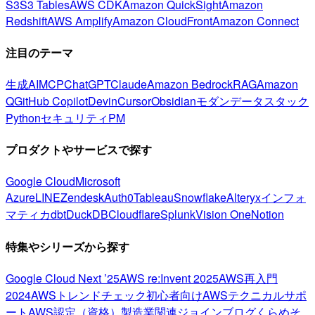
S3
S3 Tables
AWS CDK
Amazon QuickSight
Amazon
Redshift
AWS Amplify
Amazon CloudFront
Amazon Connect
注目のテーマ
生成AI
MCP
ChatGPT
Claude
Amazon Bedrock
RAG
Amazon
Q
GitHub Copilot
Devin
Cursor
Obsidian
モダンデータスタック
Python
セキュリティ
PM
プロダクトやサービスで探す
Google Cloud
Microsoft
Azure
LINE
Zendesk
Auth0
Tableau
Snowflake
Alteryx
インフォ
マティカ
dbt
DuckDB
Cloudflare
Splunk
Vision One
Notion
特集やシリーズから探す
Google Cloud Next ’25
AWS re:Invent 2025
AWS再入門
2024
AWSトレンドチェック
初心者向け
AWSテクニカルサポ
ート
AWS認定（資格）
製造業関連
ジョインブログ
くらめそ